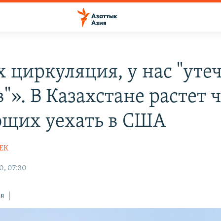
х циркуляция, у нас "уте
"». В Казахстане растет 
щих уехать в США
ЕК
0, 07:30
ся