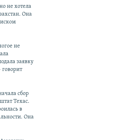
но не хотела
захстан. Она
оиском
ногое не
жала
подала заявку
— говорит
начала сбор
 штат Техас.
роилась в
альности. Она