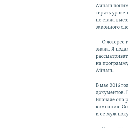
Айнаш понимал
терять урове
не стала вые
законного спо
— О лотерее г
знала. Я пода
рассматривать
на программу
Айнаш.
В мае 2016 го
документов. Г
Вначале она р
компанию Goo
и ее муж пок