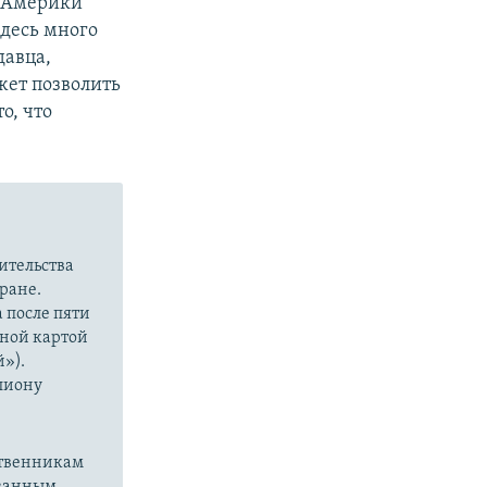
 У Америки
здесь много
давца,
жет позволить
о, что
вительства
ране.
 после пяти
еной картой
й»).
лиону
ственникам
ованным