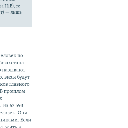
 H1B), ее
рт) — лишь
человек по
Казахстана.
о называют
, визы будут
ков главного
 В прошлом
х
 Из 67 593
человек. Они
нниками. Если
ут жить в