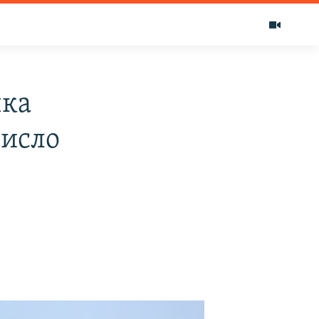
чка
число