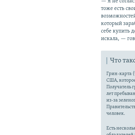
— Я не соглас
тоже есть сво
возможностей
который зараб
себе купить д
искала, — гов
Что так
Грин-карта (
США, которое
Получатель г
лет пребыва
из-за зелено
Правительст
человек.
Есть несколь
обладателей