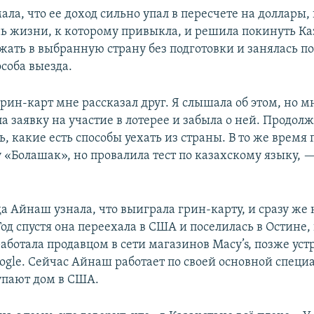
а, что ее доход сильно упал в пересчете на доллары, 
нь жизни, к которому привыкла, и решила покинуть Ка
зжать в выбранную страну без подготовки и занялась п
соба выезда.
рин-карт мне рассказал друг. Я слышала об этом, но м
ла заявку на участие в лотерее и забыла о ней. Продол
, какие есть способы уехать из страны. В то же время 
 «Болашак», но провалила тест по казахскому языку, 
да Айнаш узнала, что выиграла грин-карту, и сразу же 
од спустя она переехала в США и поселилась в Остине,
аботала продавцом в сети магазинов Macy’s, позже уст
gle. Сейчас Айнаш работает по своей основной специ
упают дом в США.