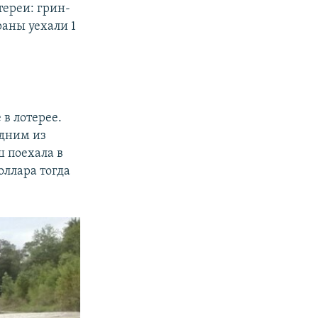
тереи: грин-
раны уехали 1
 в лотерее.
одним из
ш поехала в
оллара тогда