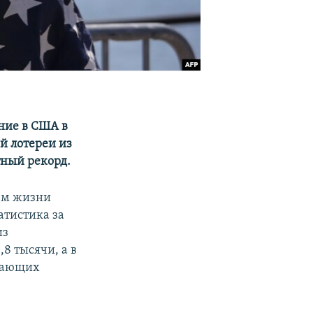
ние в США в
ей лотереи из
тный рекорд.
нем жизни
атистика за
из
,8 тысячи, а в
елающих