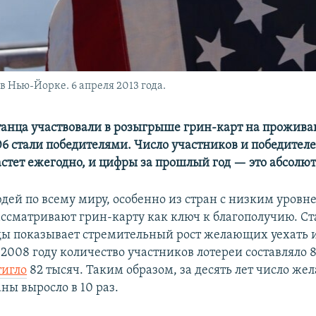
 Нью-Йорке. 6 апреля 2013 года.
станца участвовали в розыгрыше грин-карт на прожива
406 стали победителями. Число участников и победител
астет ежегодно, и цифры за прошлый год — это абсолю
ей по всему миру, особенно из стран с низким уров
ассматривают грин-карту как ключ к благополучию. Ст
ды показывает стремительный рост желающих уехать 
 2008 году количество участников лотереи составляло 8
тигло
82 тысяч. Таким образом, за десять лет число ж
аны выросло в 10 раз.