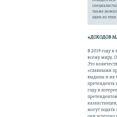
специалиста
также можно 
один из этих
«ДОХОДОВ М
В 2019 году в
всему миру. О
Это количест
«главными пр
выданы и их 
претендента 
году в лотере
претендентов»
казахстанцев,
могут подать
они успешно п