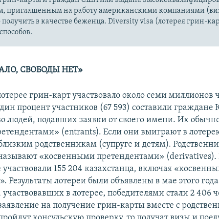
м, приглашенным на работу американскими компаниями (виза
получить в качестве беженца. Diversity visa (лотерея грин-ка
 способов.
АЛО, СВОБОДЫ НЕТ»
 лотерее грин-карт участвовало около семи миллионов 
дин процент участников (67 593) составили граждане 
во людей, подавших заявки от своего имени. Их обычн
етендентами» (entrants). Если они выиграют в лотерею
близким родственникам (супруге и детям). Родственни
называют «косвенными претендентами» (derivatives).
е участвовали 155 204 казахстанца, включая «косвенны
. Результаты лотереи были объявлены в мае этого года.
 участвовавших в лотерее, победителями стали 2 406 
 заявление на получение грин-карты вместе с родстве
ройдут консульскую проверку, то получат визы и поед