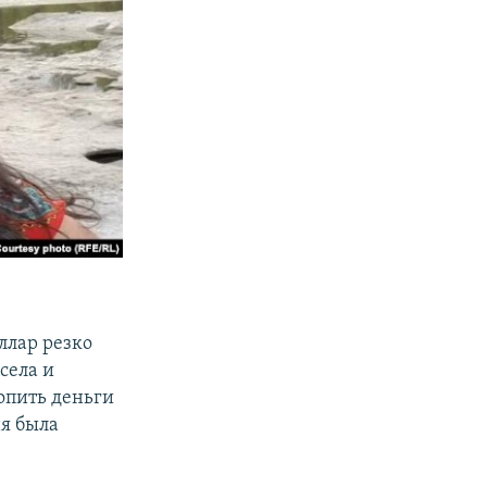
ллар резко
села и
копить деньги
ня была