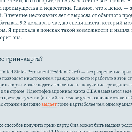
на с теми, кто говорит, что «в Казахстане всё плохо».
и преимущества и недостатки. Главное, что я ценю, — 
. В течение нескольких лет я выросла от обычного про
атывал 9,3 доллара в час, до специалиста, который мо
ом. Я приехала в поисках такой возможности и нашла т
орит она.
ое грин-карта?
United States Permanent Resident Card) — это разрешение пра
 позволяет иностранным гражданам жить и работать в этой ст
рин-карты может подать заявление на получение гражданства
ния в стране. Идентификационная карта США называется зел
го цвета документа (английское слово green означает «зелены
во страны ежегодно
выдает
грин-карты более чем одному мил
ко способов получить грин-карту. Она может быть выдана род
 грин-карты и граждан США или выдана высококвалифицир