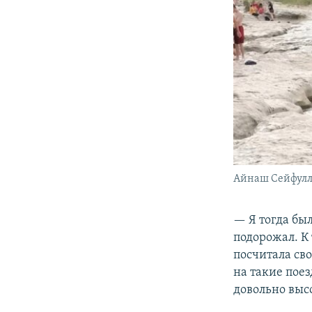
Айнаш Сейфулл
— Я тогда был
подорожал. К
посчитала сво
на такие поез
довольно выс