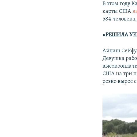
В этом году К
карты США
в
584 человека,
«РЕШИЛА УЕ
Айнаш Сейфулл
Девушка рабо
высокооплачи
США на три не
резко вырос с 