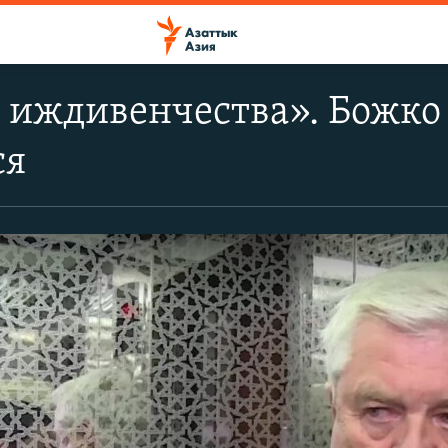
 иждивенчества». Божко 
ся