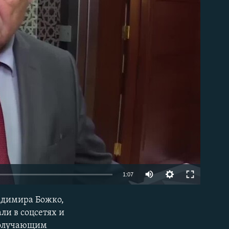
able
1:07
адимира Божко,
EMBED
ли в соцсетях и
 получающим