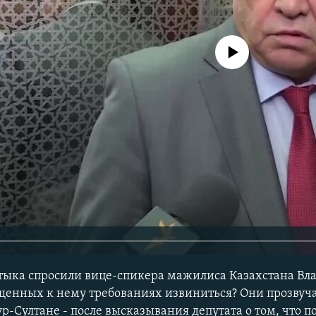
No media source currently avail
тыка спросили вице-спикера мажилиса Казахстана Вл
ащенных к нему требованиях извиниться? Они прозвуча
Нур-Султане - после высказывания депутата о том, что