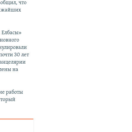
ообщил, что
лижайших
 Елбасы»
сновного
ннулировали
почти 30 лет
канцелярии
лены на
ие работы
оторый