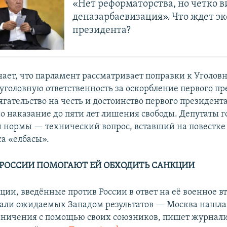
«Нет реформаторства, но четко 
деназарбаевизация». Что ждет эк
президента?
ает, что парламент рассматривает поправки к Уголовн
головную ответственность за оскорбление первого пр
ягательство на честь и достоинство первого президент
о наказание до пяти лет лишения свободы. Депутаты го
й нормы — технический вопрос, вставший на повестке
са «елбасы».
 РОССИИ ПОМОГАЮТ ЕЙ ОБХОДИТЬ САНКЦИИ
ции, введённые против России в ответ на её военное в
дали ожидаемых Западом результатов — Москва нашла
аничения с помощью своих союзников, пишет журнали