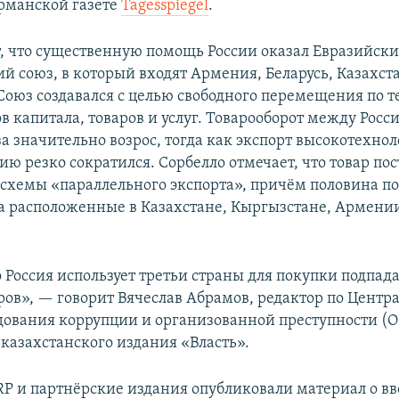
ерманской газете
Tagesspiegel
.
т, что существенную помощь России оказал Евразийск
й союз, в который входят Армения, Беларусь, Казахст
Союз создавался с целью свободного перемещения по 
в капитала, товаров и услуг. Товарооборот между Росс
а значительно возрос, тогда как экспорт высокотехно
ию резко сократился. Сорбелло отмечает, что товар пос
 схемы «параллельного экспорта», причём половина по
а расположенные в Казахстане, Кыргызстане, Армении
о Россия использует третьи страны для покупки подпа
ров», — говорит Вячеслав Абрамов, редактор по Центр
дования коррупции и организованной преступности (
 казахстанского издания «Власть».
P и партнёрские издания опубликовали материал о вв