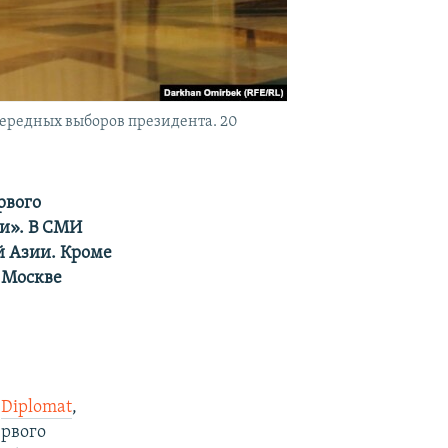
чередных выборов президента. 20
рвого
и». В СМИ
й Азии. Кроме
т Москве
л
Diplomat
,
ервого