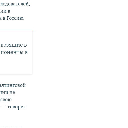
ледователей,
ии в
 в Россию.
ввозящие в
мпоненты в
алтинговой
кции не
 свою
, — говорит