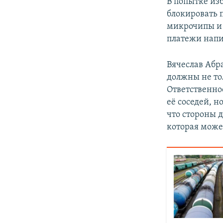
В попытке из
блокировать 
микрочипы и 
платежи напи
Вячеслав Абра
должны не то
Ответственнос
её соседей, н
что стороны 
которая може