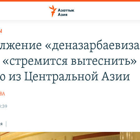
Ы
лжение «деназарбаевиза
 «стремится вытеснить»
ю из Центральной Азии
ВА
3:39
ся