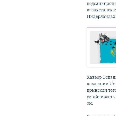
подсанкционн
казахстанска
Нидерландах 
Хавьер Эспад
компании Urus
принесли тог
устойчивость
он.