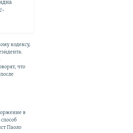
видна
с-
ому кодексу,
езидента.
а
ворят, что
 после
торжение в
 способ
ст Паоло