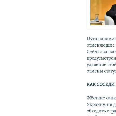
Путц напомин
отменяющие у
Сейчас за пос
предусмотрен
удаление это
отмены стату
КАК СОСЕДИ
Жёсткие санк
Украину, не 
обходить огр