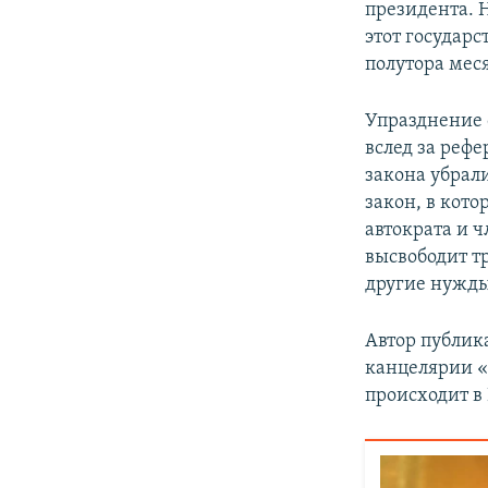
президента. 
этот государ
полутора мес
Упразднение 
вслед за реф
закона убрал
закон, в кот
автократа и 
высвободит т
другие нужды
Автор публик
канцелярии «
происходит в