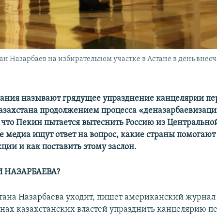
н Назарбаев на избирательном участке в Астане в день внео
ания называют грядущее упразднение канцелярии пе
азахстана продолжением процесса «деназарбаевизаци
 что Пекин пытается вытеснить Россию из Центрально
ые медиа ищут ответ на вопрос, какие страны помогаю
ции и как поставить этому заслон.
И НАЗАРБАЕВА?
тана Назарбаева уходит, пишет американский журна
анах казахстанских властей упразднить канцелярию п