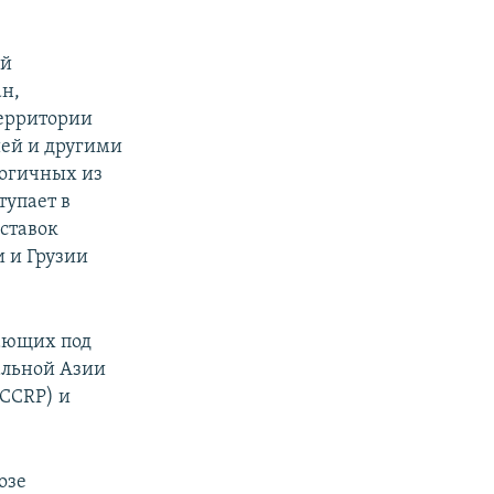
ий
ан,
территории
ией и другими
логичных из
тупает в
ставок
 и Грузии
дающих под
альной Азии
OCCRP) и
озе