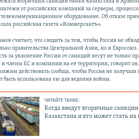
бежать вторичных санкций банки Казахстана и Армен
платежи от российских компаний за серверы, процесс
телекоммуникационное оборудование. Об отказе при
сала российская газета «Коммерсантъ».
мов считает, что следить за тем, чтобы Россия не обхо
лько правительства Центральной Азии, но и Евросоюз.
ть за уклонение России от санкций несут не только п
о и члены ЕС и компании на её территории, говорит он.
должны действовать сообща, чтобы Россия не получала
т быть использована ею для ведения войны.
ЧИТАЙТЕ ТАКЖЕ:
Когда введут вторичные санкции
Казахстана и кто может стать их