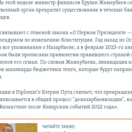
На этой неделе министр финансов Ерулан Жамаубаев с
ственный орган прекратит существование в течение б
яцев.
связывают с отменой закона «О Первом Президенте —
ерендумом по изменению Конституции. Год назад из О
и все упоминания о Назарбаеве, а в феврале 2023-го а
ором были прописаны привилегии правившего страной 
членов его семьи. По словам Жамаубаева, ликвидация 
ри миллиарда бюджетных тенге, которые будут направ
.
ации в Diplomat’е Кэтрин Путц считает, что прекращен
вписывается в общий процесс "деназарбаевизации", к
 Казахстане после Январских событий 2022 года».
ЧИТАЙТЕ ТАКЖЕ: