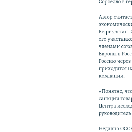
Сорбелло в г
Автор считае
экономически
Кыргызстан. 
его участнико
членами союз
Европы в Росс
Россию через
приходится н
компании.
«Понятно, чт
санкции това
Центра иссле
руководитель
Недавно OCCR