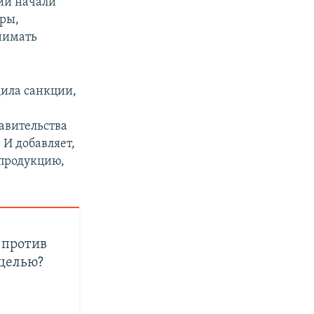
ии начали
оры,
нимать
дила санкции,
равительства
 И добавляет,
 продукцию,
 против
 целью?