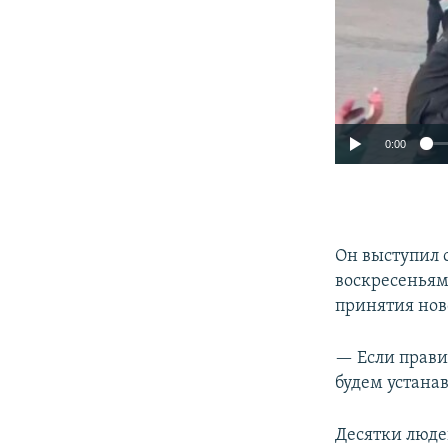
0:00
Он выступил 
воскресеньям,
принятия нов
— Если правит
будем устана
Десятки люде