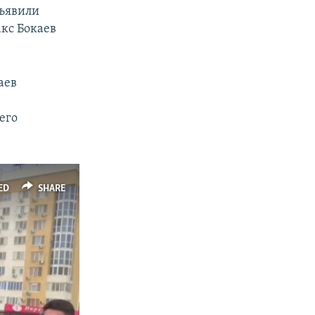
бъявили
кс Бокаев
аев
я
его
ED
SHARE