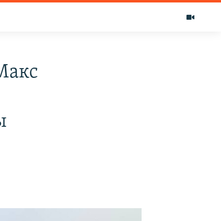
Макс
ы