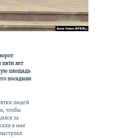
ворот
 пяти лет
ную площадь
 его посадили
есятки людей
м, чтобы
ился за
жали в мае
 выступал