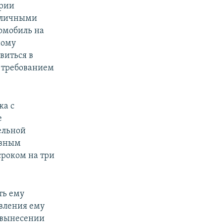
ерии
толичными
томобиль на
ному
виться в
 с требованием
ка с
е
ельной
овным
сроком на три
ть ему
овления ему
и вынесении