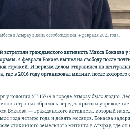
бета в Атырау в день освобождения. 4 февраля 2021 года.
й встретили гражданского активиста Макса Бокаева у 
юрьмы. 4 февраля Бокаев вышел на свободу после почти
од стражей. И первым делом отправился на централь
а, где в 2016 году организовал митинг, после которого
рг у колонии УГ-157/9 в городе Атырау было людно. Д
гионов страны собрались перед закрытым учреждение
кса Бокаева — гражданского активиста, который наход
ыре года четыре года и девять месяцев. Бокаева задер
осле стихийного земельного митинга в Атырау, где он