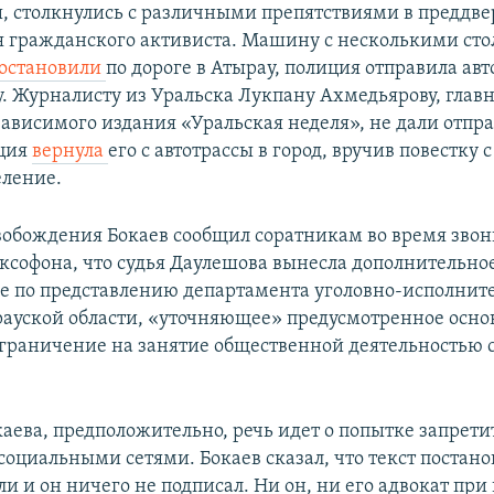
, столкнулись с различными препятствиями в преддв
 гражданского активиста. Машину с несколькими с
остановили
по дороге в Атырау, полиция отправила ав
. Журналисту из Уральска Лукпану Ахмедьярову, глав
зависимого издания «Уральская неделя», не дали отпра
иция
вернула
его с автотрассы в город, вручив повестку
еление.
свобождения Бокаев сообщил соратникам во время звон
ксофона, что судья Даулешова вынесла дополнительно
е по представлению департамента уголовно-исполнит
ауской области, «уточняющее» предусмотренное осн
граничение на занятие общественной деятельностью 
каева, предположительно, речь идет о попытке запрети
социальными сетями. Бокаев сказал, что текст постан
ли и он ничего не подписал. Ни он, ни его адвокат пр