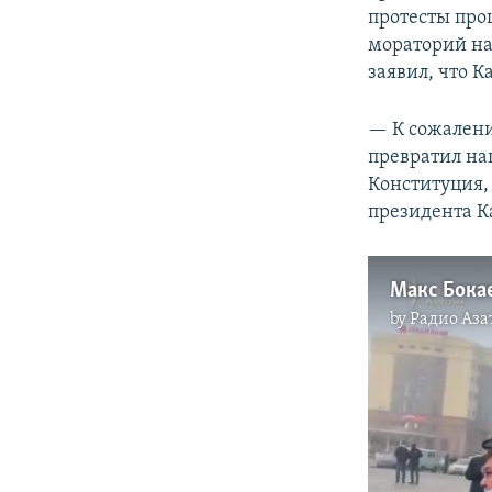
протесты про
мораторий на
заявил, что К
— К сожалени
превратил на
Конституция,
президента К
by
Радио Аза