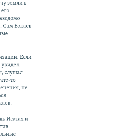
чу земли в
 его
заведомо
. Сам Бокаев
ные
изации. Если
 увидел.
ы, слушал
 что-то
менения, не
ься
каев.
дь Исатая и
отив
ельные