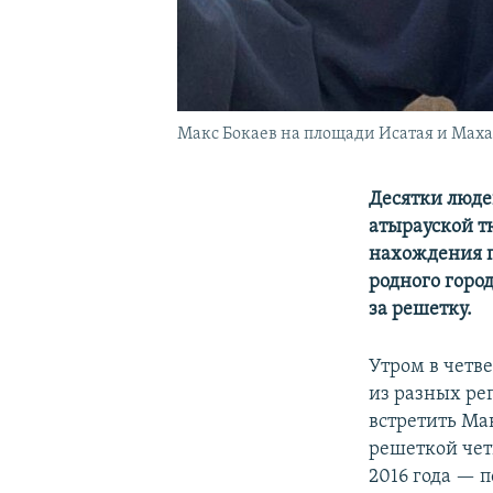
Макс Бокаев на площади Исатая и Махам
Десятки люде
атырауской т
нахождения п
родного город
за решетку.
Утром в четве
из разных ре
встретить Ма
решеткой чет
2016 года — п