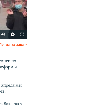
Auto
240p
Прямая ссылка
SHARE
360p
480p
тинги по
 реформ и
720p
1080p
3 апреля мы
ев.
px
width
ь Бокаева у