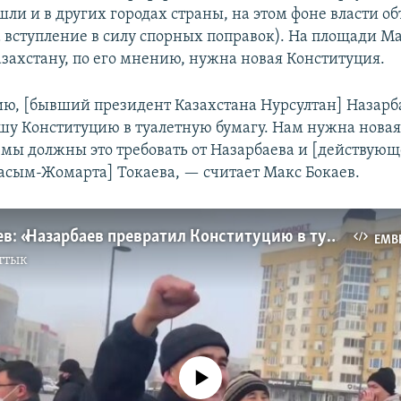
шли и в других городах страны, на этом фоне власти о
 вступление в силу спорных поправок). На площади Ма
азахстану, по его мнению, нужна новая Конституция.
ю, [бывший президент Казахстана Нурсултан] Назарб
шу Конституцию в туалетную бумагу. Нам нужна нова
 мы должны это требовать от Назарбаева и [действующ
асым-Жомарта] Токаева, — считает Макс Бокаев.
Макс Бокаев: «Назарбаев превратил Конституцию в туалетную бумагу»
EMB
ттык
No media source currently available