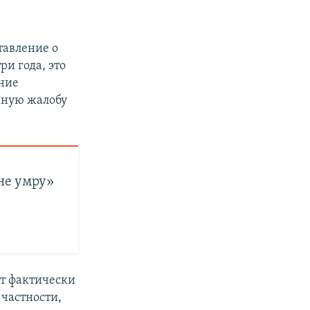
тавление о
и года, это
ение
нную жалобу
не умру»
т фактически
 частности,