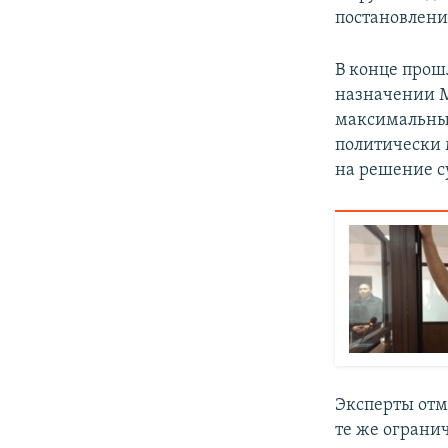
постановления
В конце прош
назначении М
максимальный 
политически 
на решение с
Эксперты отм
те же огранич