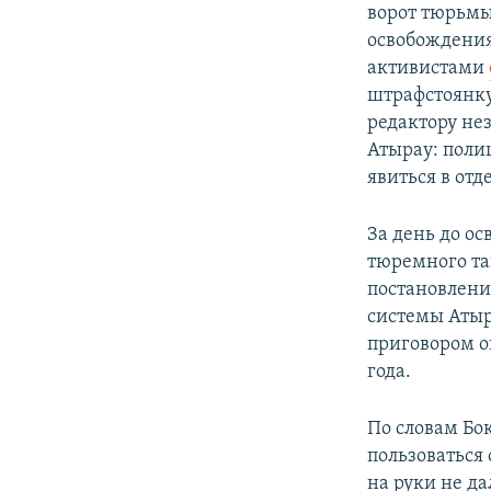
ворот тюрьмы
освобождения
активистами
штрафстоянку
редактору не
Атырау: пол
явиться в отд
За день до о
тюремного та
постановлени
системы Атыр
приговором о
года.
По словам Бо
пользоваться 
на руки не да