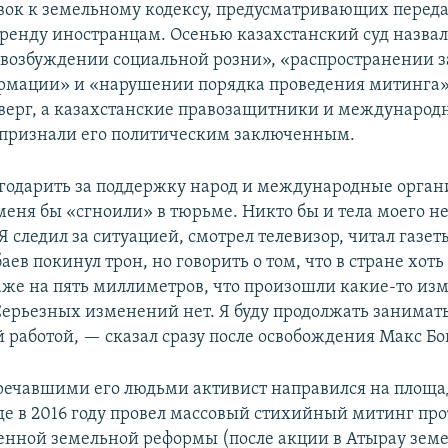
вок к земельному кодексу, предусматривающих переда
ренду иностранцам. Осенью казахстанский суд назвал
возбуждении социальной розни», «распространении 
мации» и «нарушении порядка проведения митинга»
верг, а казахстанские правозащитники и международ
признали его политическим заключенным.
годарить за поддержку народ и международные орган
меня бы «сгноили» в тюрьме. Никто бы и тела моего не
Я следил за ситуацией, смотрел телевизор, читал газет
аев покинул трон, но говорить о том, что в стране хоть
аже на пять миллиметров, что произошли какие-то из
Серьезных изменений нет. Я буду продолжать занимат
 работой, — сказал сразу после освобождения Макс Бо
тречавшими его людьми активист направился на площа
де в 2016 году провел массовый стихийный митинг пр
енной земельной реформы (после акции в Атырау зем