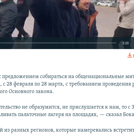
3:20
EMBED
с предложением собираться на общенациональные ми
 с 28 февраля по 28 марта, с требованием проведения
ого Основного закона.
Auto
240p
360p
480p
ельство не образумится, не прислушается к нам, то с 
720p
1080p
вливать палаточные лагеря на площадях, — сказал Бока
й из разных регионов, которые намеревались встретит