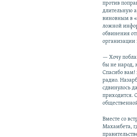
против попра
длительную а
виновным в «
ложной инфор
обвинения от
организации 
— Хочу побла
бы не народ, 
Спасибо вам! 
радио. Назарб
сдвинулось д
приходится. 
общественной
Вместе со вс
Махамбета, г
правительств