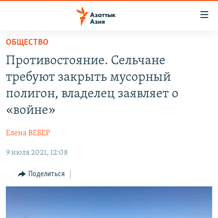
Доступность
ссылок
Вернуться
ОБЩЕСТВО
к
ЦЕНТРАЛЬНАЯ АЗИЯ
Противостояние. Сельчане
основному
НОВОСТИ
КАЗАХСТАН
содержанию
требуют закрыть мусорный
ВОЙНА В УКРАИНЕ
Вернутся
КЫРГЫЗСТАН
полигон, владелец заявляет о
к
НА ДРУГИХ ЯЗЫКАХ
УЗБЕКИСТАН
«войне»
главной
ТАДЖИКИСТАН
ҚАЗАҚША
навигации
ПОДПИШИТЕСЬ НА НАС В СОЦСЕТЯХ
Елена ВЕБЕР
Вернутся
КЫРГЫЗЧА
к
9 июля 2021, 12:08
ЎЗБЕКЧА
поиску
Поделиться
ТОҶИКӢ
Все сайты РСЕ/РС
TÜRKMENÇE