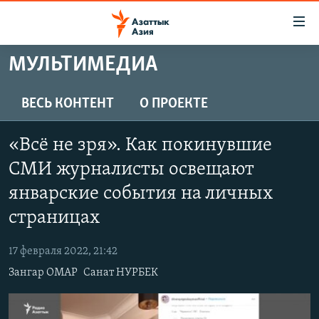
Доступность
ссылок
Вернуться
МУЛЬТИМЕДИА
к
ЦЕНТРАЛЬНАЯ АЗИЯ
основному
НОВОСТИ
КАЗАХСТАН
ВЕСЬ КОНТЕНТ
О ПРОЕКТЕ
содержанию
ВОЙНА В УКРАИНЕ
Вернутся
КЫРГЫЗСТАН
«Всё не зря». Как покинувшие
к
НА ДРУГИХ ЯЗЫКАХ
УЗБЕКИСТАН
главной
СМИ журналисты освещают
ТАДЖИКИСТАН
ҚАЗАҚША
навигации
январские события на личных
ПОДПИШИТЕСЬ НА НАС В СОЦСЕТЯХ
Вернутся
КЫРГЫЗЧА
страницах
к
ЎЗБЕКЧА
поиску
17 февраля 2022, 21:42
ТОҶИКӢ
Все сайты РСЕ/РС
Зангар ОМАР
Санат НУРБЕК
TÜRKMENÇE