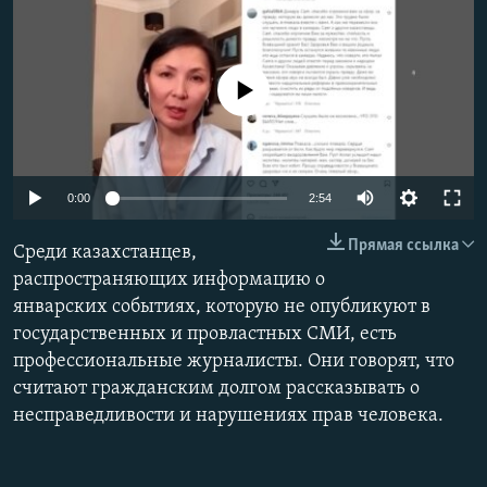
No media source currently available
Auto
0:00
2:54
240p
Прямая ссылка
Среди казахстанцев,
360p
распространяющих информацию о
январских событиях, которую не опубликуют в
480p
Auto
240p
360p
480p
государственных и провластных СМИ, есть
720p
профессиональные журналисты. Они говорят, что
720p
1080p
1080p
считают гражданским долгом рассказывать о
несправедливости и нарушениях прав человека.