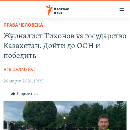
Доступность
ссылок
Вернуться
ПРАВА ЧЕЛОВЕКА
к
ЦЕНТРАЛЬНАЯ АЗИЯ
Журналист Тихонов vs государство
основному
НОВОСТИ
КАЗАХСТАН
содержанию
Казахстан. Дойти до ООН и
ВОЙНА В УКРАИНЕ
Вернутся
КЫРГЫЗСТАН
победить
к
НА ДРУГИХ ЯЗЫКАХ
УЗБЕКИСТАН
главной
Аян КАЛМУРАТ
ТАДЖИКИСТАН
ҚАЗАҚША
навигации
ПОДПИШИТЕСЬ НА НАС В СОЦСЕТЯХ
Вернутся
26 марта 2021, 19:25
КЫРГЫЗЧА
к
ЎЗБЕКЧА
Поделиться
поиску
ТОҶИКӢ
Все сайты РСЕ/РС
TÜRKMENÇE