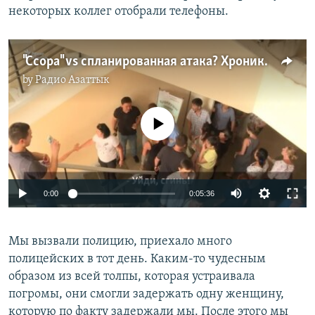
некоторых коллег отобрали телефоны.
"Ссора" vs спланированная атака? Хроника 22 июля
by
Радио Азаттык
No media source currently available
0:00
0:05:36
Мы вызвали полицию, приехало много
полицейских в тот день. Каким-то чудесным
образом из всей толпы, которая устраивала
погромы, они смогли задержать одну женщину,
которую по факту задержали мы. После этого мы