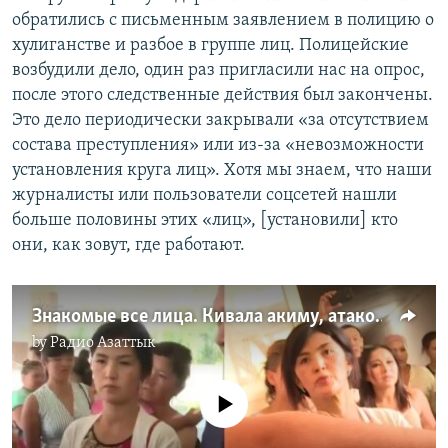
обратились с письменным заявлением в полицию о
хулиганстве и разбое в группе лиц. Полицейские
возбудили дело, один раз пригласили нас на опрос,
после этого следственные действия был закончены.
Это дело периодически закрывали «за отсутствием
состава преступления» или из-за «невозможности
установления круга лиц». Хотя мы знаем, что наши
журналисты или пользователи соцсетей нашли
больше половины этих «лиц», [установили] кто
они, как зовут, где работают.
Знакомые все лица. Кивала акиму, атаковала репортеров?
by
Радио Азаттык
No media source currently available