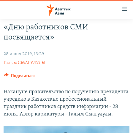
Доступность
ссылок
Вернуться
«Дню работников СМИ
к
ЦЕНТРАЛЬНАЯ АЗИЯ
посвящается»
основному
НОВОСТИ
КАЗАХСТАН
содержанию
ВОЙНА В УКРАИНЕ
Вернутся
КЫРГЫЗСТАН
28 июня 2019, 13:29
к
Галым СМАГУЛУЛЫ
НА ДРУГИХ ЯЗЫКАХ
УЗБЕКИСТАН
главной
ТАДЖИКИСТАН
ҚАЗАҚША
навигации
Поделиться
ПОДПИШИТЕСЬ НА НАС В СОЦСЕТЯХ
Вернутся
КЫРГЫЗЧА
к
Накануне правительство по поручению президента
ЎЗБЕКЧА
поиску
учредило в Казахстане профессиональный
праздник работников средств информации - 28
ТОҶИКӢ
Все сайты РСЕ/РС
июня. Автор карикатуры - Галым Смагулулы.
TÜRKMENÇE