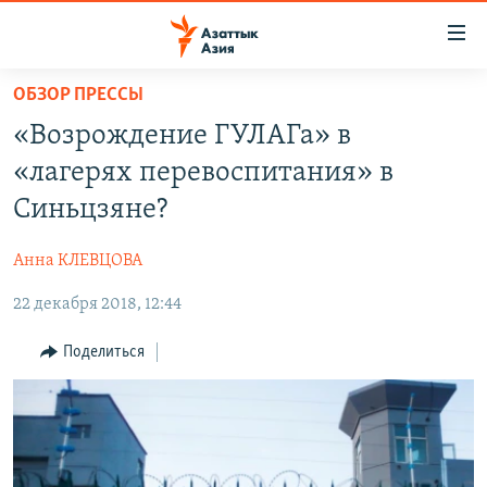
Доступность
ссылок
Вернуться
ОБЗОР ПРЕССЫ
к
ЦЕНТРАЛЬНАЯ АЗИЯ
«Возрождение ГУЛАГа» в
основному
НОВОСТИ
КАЗАХСТАН
содержанию
«лагерях перевоспитания» в
ВОЙНА В УКРАИНЕ
Вернутся
КЫРГЫЗСТАН
Синьцзяне?
к
НА ДРУГИХ ЯЗЫКАХ
УЗБЕКИСТАН
главной
Анна КЛЕВЦОВА
ТАДЖИКИСТАН
ҚАЗАҚША
навигации
ПОДПИШИТЕСЬ НА НАС В СОЦСЕТЯХ
Вернутся
22 декабря 2018, 12:44
КЫРГЫЗЧА
к
ЎЗБЕКЧА
Поделиться
поиску
ТОҶИКӢ
Все сайты РСЕ/РС
TÜRKMENÇE