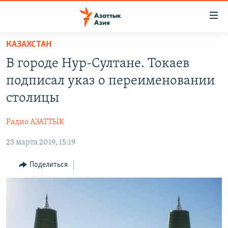
Доступность
ссылок
Вернуться
КАЗАХСТАН
к
ЦЕНТРАЛЬНАЯ АЗИЯ
В городе Нур-Султане. Токаев
основному
НОВОСТИ
КАЗАХСТАН
содержанию
подписал указ о переименовании
ВОЙНА В УКРАИНЕ
Вернутся
КЫРГЫЗСТАН
столицы
к
НА ДРУГИХ ЯЗЫКАХ
УЗБЕКИСТАН
главной
Радио АЗАТТЫК
ТАДЖИКИСТАН
ҚАЗАҚША
навигации
ПОДПИШИТЕСЬ НА НАС В СОЦСЕТЯХ
Вернутся
23 марта 2019, 15:19
КЫРГЫЗЧА
к
ЎЗБЕКЧА
Поделиться
поиску
ТОҶИКӢ
Все сайты РСЕ/РС
TÜRKMENÇE