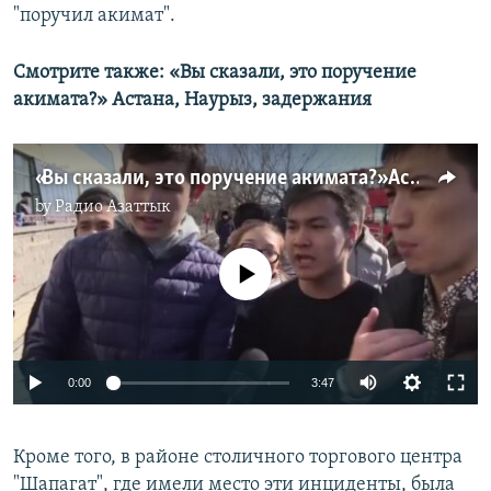
"поручил акимат".
Смотрите также: «Вы сказали, это поручение
акимата?» Астана, Наурыз, задержания
«Вы сказали, это поручение акимата?» Астана, Наурыз, задержания
by
Радио Азаттык
No media source currently available
0:00
3:47
Кроме того, в районе столичного торгового центра
"Шапагат", где имели место эти инциденты, была