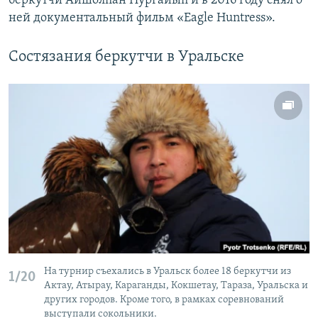
беркутчи Айшолпан Нургайып и в 2016 году снял о
ней документальный фильм «Eagle Huntress».
Состязания беркутчи в Уральске
На турнир съехались в Уральск более 18 беркутчи из
1/20
Актау, Атырау, Караганды, Кокшетау, Тараза, Уральска и
других городов. Кроме того, в рамках соревнований
выступали сокольники.