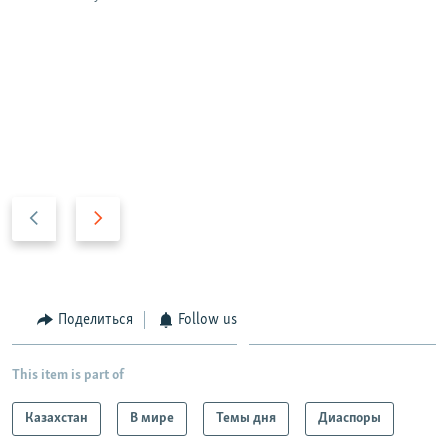
P
N
r
e
e
x
v
t
i
s
Поделиться
Follow us
o
l
u
i
This item is part of
s
d
s
e
Казахстан
В мире
Темы дня
Диаспоры
l