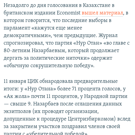
Незадолго до дня голосования в Казахстане в
британском издании Economist
вышел материал
, в
котором говорится, что последние выборы в
парламент «кажутся еще менее
демократичными», чем предыдущие. Журнал
спрогнозировал, что партия «Нур Отан» «во главе с
80-летним Назарбаевым, который продолжает
дергать за политические ниточки» одержит
«обычную сокрушительную победу».
11 января ЦИК обнародовала предварительные
итоги: у «Нур Отана» более 71 процента голосов, у
«Ак жола» почти 11 процентов, у Народной партии
— свыше 9. Назарбаев после оглашения данных
экзитполов (их проводят организации,
допущенные к процедуре Центризбиркомом) вслед
за закрытием участков поздравил членов своей
партии с «убедительной победой».