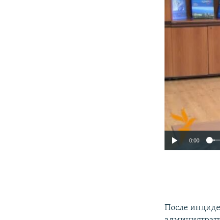
0:00
После инциде