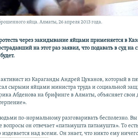
рошенного яйца. Алматы, 26 апреля 2013 года.
отеста через закидывание яйцами применяется в Каз
острадавший на этот раз заявил, что подавать в суд на 
будет.
активист из Караганды Андрей Цуканов, который в пя
осал сырыми яйцами министра труда и социальной за
рика Абденова на брифинге в Алматы, объясняет свои 
 терпение».
юдьми по-нормальному разговаривать бесполезно. Вы 
е вопросы он отвечает «патамушта патамушта». То есть
о издевается над всеми. Он знает, что никто ему ничег