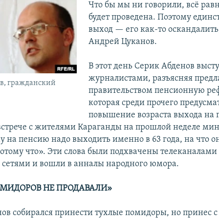
Что бы мы ни говорили, всё рав
будет проведена. Поэтому един
выход — его как-то оскандалить
Андрей Цуканов.
В этот день Серик Абденов выст
журналистами, разъясняя пред
в, гражданский
правительством пенсионную ре
которая среди прочего предусма
повышение возраста выхода на 
стрече с жителями Караганды на прошлой неделе мин
у на пенсию надо выходить именно в 63 года, на что о
потому что». Эти слова были подхвачены телеканалами
сетями и вошли в анналы народного юмора.
МИДОРОВ НЕ ПРОДАВАЛИ»
ов собирался принести тухлые помидоры, но принес с 