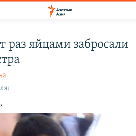
от раз яйцами забросали
тра
ТАЙ
18:41
ся