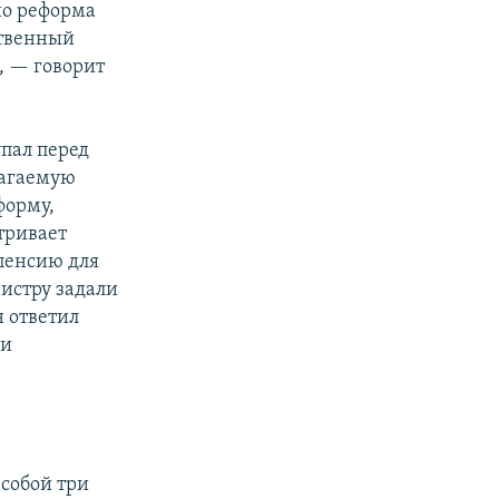
но реформа
ственный
, — говорит
упал перед
лагаемую
форму,
тривает
пенсию для
истру задали
н ответил
 и
собой три