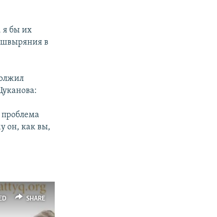
 я бы их
я швыряния в
должил
Цуканова:
я проблема
 он, как вы,
ED
SHARE