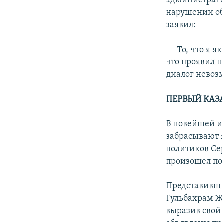
администрати
нарушении об
заявил:
— То, что я 
что проявил 
диалог невоз
ПЕРВЫЙ КАЗ
В новейшей и
забрасывают
политиков Се
произошел п
Представивши
Гульбахрам Ж
выразив свой 