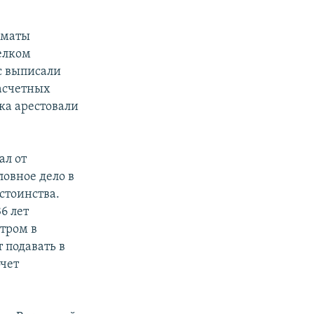
лматы
елком
с выписали
асчетных
ка арестовали
ал от
ловное дело в
стоинства.
6 лет
тром в
т подавать в
очет