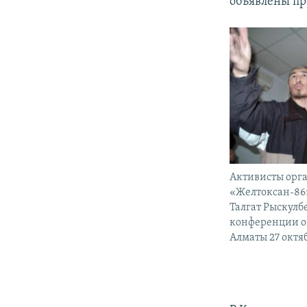
объявлены пр
Активисты орг
«Желтоксан-86
Талгат Рыскулбе
конференции о
Алматы 27 октяб