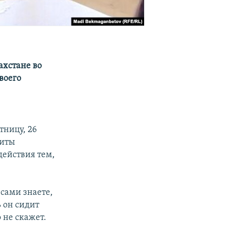
ахстане во
своего
тницу, 26
щиты
действия тем,
сами знаете,
 он сидит
о не
скажет.