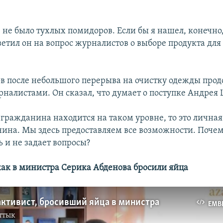
 не было тухлых помидоров. Если бы я нашел, конечно,
ветил он на вопрос журналистов о выборе продукта дл
в после небольшого перерыва на очистку одежды про
рналистами. Он сказал, что думает о поступке Андрея 
 гражданина находится на таком уровне, то это лична
нина. Мы здесь предоставляем все возможности. Почему
ь и не задает вопросы?
 как в министра Серика Абденова бросили яйца
активист, бросивший яйца в министра
EMB
ттык