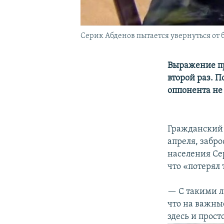
Серик Абденов пытается увернуться от б
Выражение пр
второй раз. П
оппонента не 
Гражданский 
апреля, забр
населения Се
что «потерял
— С такими л
что на важны
здесь и прост