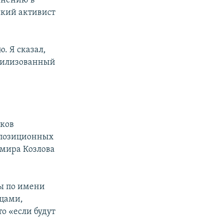
инению в
ский активист
px
width
. Я сказал,
ивилизованный
иков
позиционных
мира Козлова
ы по имени
йцами,
о «если будут