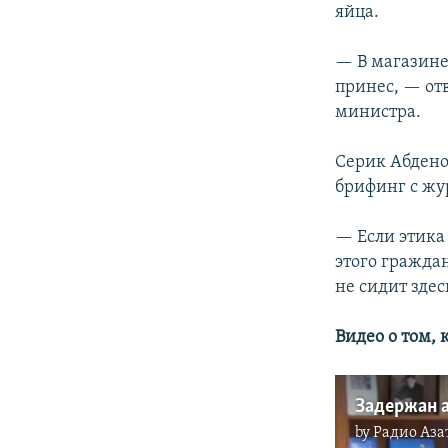
яйца.
— В магазине
принес, — от
министра.
Серик Абдено
брифинг с жу
— Если этика
этого гражда
не сидит здес
Видео о том,
Задержан 
by
Радио Аза