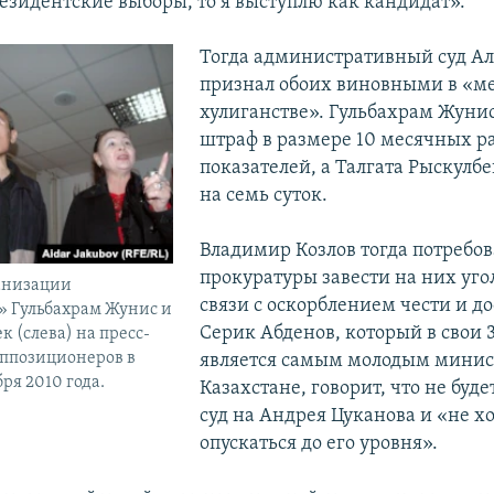
езидентские выборы, то я выступлю как кандидат».
Тогда административный суд А
признал обоих виновными в «м
хулиганстве». Гульбахрам Жуни
штраф в размере 10 месячных р
показателей, а Талгата Рыскулбе
на семь суток.
Владимир Козлов тогда потребов
прокуратуры завести на них уго
анизации
связи с оскорблением чести и до
» Гульбахрам Жунис и
Серик Абденов, который в свои 3
к (слева) на пресс-
ппозиционеров в
является самым молодым минис
ря 2010 года.
Казахстане, говорит, что не буде
суд на Андрея Цуканова и «не х
опускаться до его уровня».