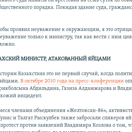
вного суда Алматы он арестован на семь суток по обв
щественного порядка. Покидая здание суда, граждан
якобы проявил неуважение к окружающим, я это отрицаю
неуважение только к министру, так как вести с ним ц
можно.
АХСКИЙ МИНИСТР, АТАКОВАННЫЙ ЯЙЦАМИ
стории Казахстана это не первый случай, когда полит
 яйцами.
В октябре 2010 года на пресс-конференции
оп
рикболсына Абдильдина, Газиза Алдамжарова и Влади
охожий инцидент.
еся членами объединения «Желтоксан-86», активист
унис и Талгат Рыскулбек также забросали спикеров я
протест против заявлений Владимира Козлова о том, чт