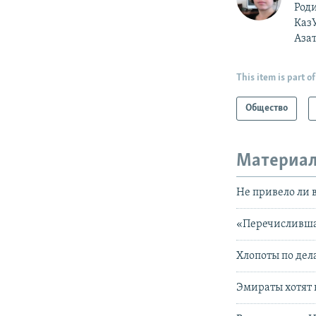
Роди
Каз
Аза
This item is part of
Общество
Материал
Не привело ли 
«Перечисливша
Хлопоты по дел
Эмираты хотят 