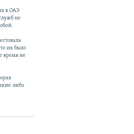
ых в ОАЭ
служб не
собой.
рестовала
то их было
ое время не
торая
какие-либо