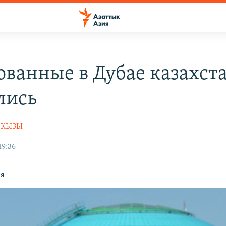
ованные в Дубае казахст
лись
НКЫЗЫ
19:36
ся