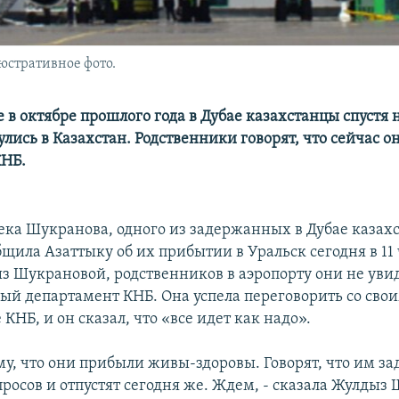
стративное фото.
 в октябре прошлого года в Дубае казахстанцы спустя 
лись в Казахстан. Родственники говорят, что сейчас о
КНБ.
ека Шукранова, одного из задержанных в Дубае казах
щила Азаттыку об их прибытии в Уральск сегодня в 11 
з Шукрановой, родственников в аэропорту они не увид
ный департамент КНБ. Она успела переговорить со свои
КНБ, и он сказал, что «все идет как надо».
му, что они прибыли живы-здоровы. Говорят, что им за
росов и отпустят сегодня же. Ждем, - сказала Жулдыз