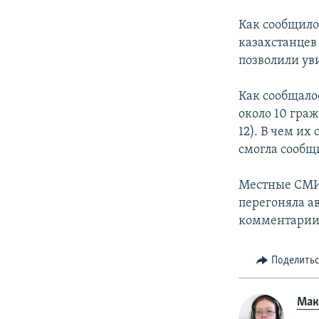
Как сообщило
казахстанцев
позволили уви
Как сообщалос
около 10 гра
12). В чем их
смогла сообщ
Местные СМИ 
перегоняла а
комментарии 
Поделить
Ма