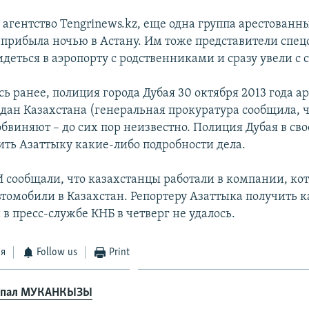
 агентство Tengrinews.kz, еще одна группа арестованн
 прибыла ночью в Астану. Им тоже представители спец
деться в аэропорту с родственниками и сразу увели с 
ь ранее, полиция города Дубая 30 октября 2013 года а
ждан Казахстана (генеральная прокуратура сообщила, ч
 обвиняют – до сих пор неизвестно. Полиция Дубая в св
ить Азаттыку какие-либо подробности дела.
сообщали, что казахстанцы работали в компании, ко
втомобили в Казахстан. Репортеру Азаттыка получить 
в пресс-службе КНБ в четверг не удалось.
ся
Follow us
Print
кпал МУКАНКЫЗЫ