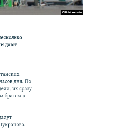
несколько
ни дают
станских
часов дня. По
ели, их сразу
м братом в
дадут
 Шукранова.