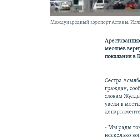
Международный аэропорт Астаны. Иллю
Арестованные
месяцев верну
показания в 
Сестра Асылб
граждан, сооб
словам Жулды
увели в мест
департаменте 
- Мы рады то
несколько воп