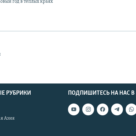
вый год в тёплых краях
ы
Е РУБРИКИ
ПОДПИШИТЕСЬ НА НАС В
я Азия