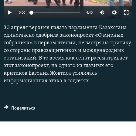
Auto
0:00
4:40
270p
30 апреля верхняя палата парламента Казахстана
360p
единогласно одобрила законопроект «О мирных
собраниях» в первом чтении, несмотря на критику
404p
Auto
270p
360p
404p
со стороны правозащитников и международных
1080p
организаций. В то время как сенат рассматривает
1080p
этот законопроект, на одного из главных его
критиков Евгения Жовтиса усилилась
информационная атака в соцсетях.
Поделиться