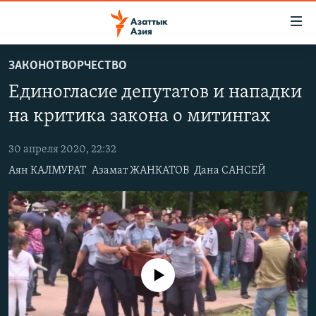
Доступность
ссылок
Вернуться
ЗАКОНОТВОРЧЕСТВО
к
ЦЕНТРАЛЬНАЯ АЗИЯ
Единогласие депутатов и нападки
основному
НОВОСТИ
КАЗАХСТАН
содержанию
на критика закона о митингах
ВОЙНА В УКРАИНЕ
Вернутся
КЫРГЫЗСТАН
к
30 апреля 2020, 22:32
НА ДРУГИХ ЯЗЫКАХ
УЗБЕКИСТАН
главной
Аян КАЛМУРАТ
Азамат ЖАНКАТОВ
Дана САНСЕЙ
ТАДЖИКИСТАН
ҚАЗАҚША
навигации
ПОДПИШИТЕСЬ НА НАС В СОЦСЕТЯХ
Вернутся
КЫРГЫЗЧА
к
ЎЗБЕКЧА
поиску
ТОҶИКӢ
Все сайты РСЕ/РС
No media source currently available
TÜRKMENÇE