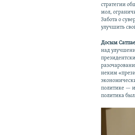
стратегии об
мол, ограничи
Забота о сув
улучшить сво
Досым Сатпа
над улучшени
президентски
разочарований
неким «прези
экономически
политике — и
политика был