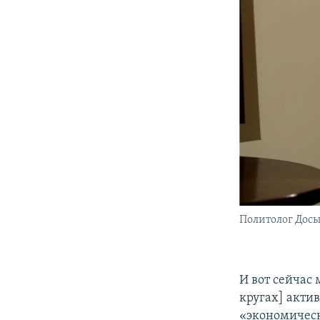
Политолог Досы
И вот сейчас 
кругах] актив
«экономическ