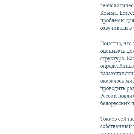
геополитическ
Крыма. Естес
проблемы для 
озвучивали в
Понятно, что 
оценивать де
структура. Ка
определённые
казахстански
оказалось миф
проводить ра
России подлил
белорусских 
Токаев сейчас
собственный г