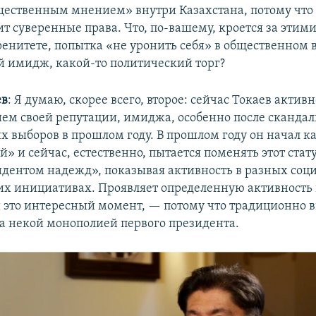
щественным мнением» внутри Казахстана, потому что 
т суверенные права. Что, по-вашему, кроется за этим
еренитете, попытка «не уронить себя» в общественном 
й имидж, какой-то политический торг?
ев
: Я думаю, скорее всего, второе: сейчас Токаев актив
ем своей репутации, имиджа, особенно после сканда
х выборов в прошлом году. В прошлом году он начал к
» и сейчас, естественно, пытается поменять этот стату
дентом надежд», показывая активность в разных соц
х инициативах. Проявляет определенную активность
 это интересный момент, — потому что традиционно 
а некой монополией первого президента.