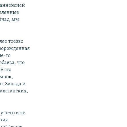
с аннексией
деленные
йчас, мы
лее трезво
творожденная
ие-то
баева, что
ё это
рынок,
т Запада и
захстанских,
у него есть
ения