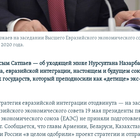
каев на заседании Высшего Евразийского экономического со
2020 года.
сым Сатпаев — об уходящей эпохе Нурсултана Назарба
а, евразийской интеграции, настоящем и будущем со
х государств, который преподносили как «детище» экс
тратегия евразийской интеграции отодвинута — на за
зийского экономического совета 19 мая президенты пя
 экономического союза (ЕАЭС) не приняли подготовле
. Сообщается, что главы Армении, Беларуси, Казахста
и России «в целом одобрили» проект стратегии и отпра