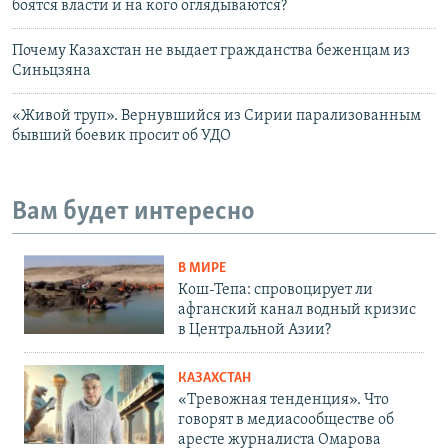
боятся власти и на кого оглядываются?
Почему Казахстан не выдает гражданства беженцам из
Синьцзяна
«Живой труп». Вернувшийся из Сирии парализованным
бывший боевик просит об УДО
Вам будет интересно
В МИРЕ
Кош-Тепа: спровоцирует ли
афганский канал водный кризис
в Центральной Азии?
КАЗАХСТАН
«Тревожная тенденция». Что
говорят в медиасообществе об
аресте журналиста Омарова