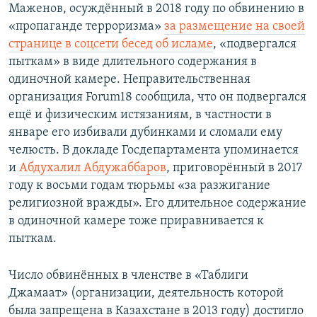
Маженов, осуждённый в 2018 году по обвинению в
«пропаганде терроризма»
за размещение на своей
странице в соцсети бесед об исламе
, «подвергался
пыткам» в виде длительного содержания в
одиночной камере. Неправительственная
организация Forum18 сообщила, что он подвергался
ещё и физическим истязаниям, в частности в
январе его избивали дубинками и сломали ему
челюсть. В докладе Госдепартамента упоминается
и
Абдухалил Абдужаббаров
, приговорённый в 2017
году к восьми годам тюрьмы «за разжигание
религиозной вражды». Его длительное содержание
в одиночной камере тоже приравнивается к
пыткам.
Число обвинённых в членстве в «Таблиги
Джамаат» (организации, деятельность которой
была запрещена в Казахстане в 2013 году) достигло