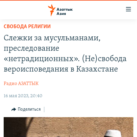
Доступность
ссылок
Вернуться
СВОБОДА РЕЛИГИИ
к
ЦЕНТРАЛЬНАЯ АЗИЯ
Слежки за мусульманами,
основному
НОВОСТИ
КАЗАХСТАН
содержанию
преследование
ВОЙНА В УКРАИНЕ
Вернутся
КЫРГЫЗСТАН
«нетрадиционных». (Не)свобода
к
НА ДРУГИХ ЯЗЫКАХ
УЗБЕКИСТАН
вероисповедания в Казахстане
главной
ТАДЖИКИСТАН
ҚАЗАҚША
навигации
ПОДПИШИТЕСЬ НА НАС В СОЦСЕТЯХ
Радио АЗАТТЫК
Вернутся
КЫРГЫЗЧА
к
16 мая 2023, 20:40
ЎЗБЕКЧА
поиску
Поделиться
ТОҶИКӢ
Все сайты РСЕ/РС
TÜRKMENÇE