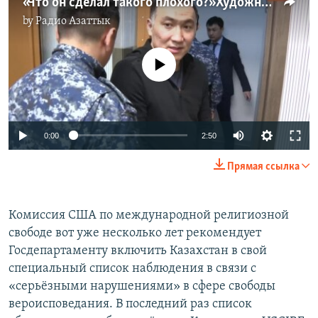
«Что он сделал такого плохого?» Художника Даурена Макина приговорили к семи годам заключения
by
Радио Азаттык
No media source currently available
Auto
0:00
2:50
240p
Прямая ссылка
360p
Auto
240p
360p
480p
480p
Комиссия США по международной религиозной
свободе вот уже несколько лет рекомендует
720p
720p
1080p
Госдепартаменту включить Казахстан в свой
1080p
специальный список наблюдения в связи с
«серьёзными нарушениями» в сфере свободы
вероисповедания. В последний раз список