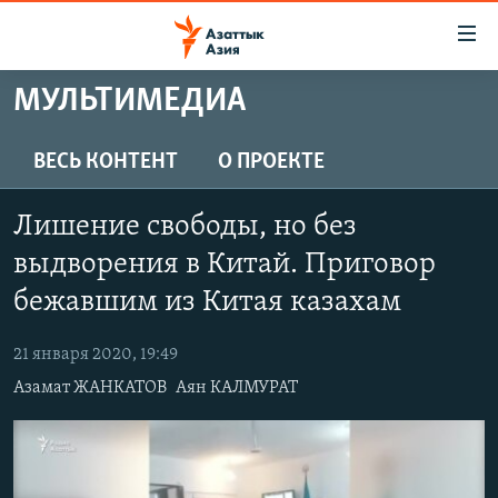
Доступность
ссылок
Вернуться
МУЛЬТИМЕДИА
к
ЦЕНТРАЛЬНАЯ АЗИЯ
основному
НОВОСТИ
КАЗАХСТАН
ВЕСЬ КОНТЕНТ
О ПРОЕКТЕ
содержанию
ВОЙНА В УКРАИНЕ
Вернутся
КЫРГЫЗСТАН
Лишение свободы, но без
к
НА ДРУГИХ ЯЗЫКАХ
УЗБЕКИСТАН
главной
выдворения в Китай. Приговор
ТАДЖИКИСТАН
ҚАЗАҚША
навигации
бежавшим из Китая казахам
ПОДПИШИТЕСЬ НА НАС В СОЦСЕТЯХ
Вернутся
КЫРГЫЗЧА
к
21 января 2020, 19:49
ЎЗБЕКЧА
поиску
Азамат ЖАНКАТОВ
Аян КАЛМУРАТ
ТОҶИКӢ
Все сайты РСЕ/РС
TÜRKMENÇE