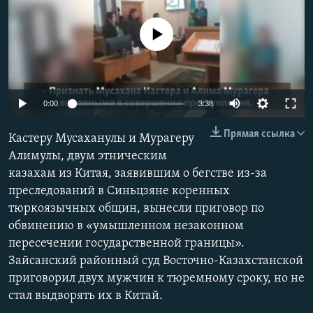
No media source currently available
Auto
0:00
3:38
270p
Прямая ссылка
Кастеру Мусаханулы и Мурагеру
360p
Алимулы, двум этническим
казахам из Китая, заявившим о бегстве из-за
404p
Auto
270p
360p
404p
преследований в Синьцзяне коренных
1080p
тюркоязычных общин, вынесли приговор по
1080p
обвинению в «умышленном незаконном
пересечении государственной границы».
Зайсанский районный суд Восточно-Казахстанской
приговорил двух мужчин к тюремному сроку, но не
стал выдворять их в Китай.