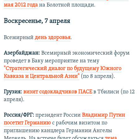
мая 2012 года
на Болотной площади.
Воскресенье, 7 апреля
Всемирный
день здоровья
.
Азербайджан:
Всемирный экономический форум
проведет в Баку мероприятие на тему
"Стратегический диалог по будущему Южного
Кавказа и Центральной Азии"
(по 8 апреля).
Грузия:
визит содокладчиков ПАСЕ
в Тбилиси (по 12
апреля).
Россия/ФРГ:
президент России
Владимир Путин
посетит Германию
с рабочим визитом по
приглашению канцлера Германии Ангелы
Меркель. На встрече будет обсуждаться
тема