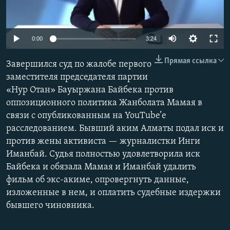
Auto
0:00
3:24
240p
Прямая ссылка
Завершился суд по жалобе первого
360p
заместителя председателя партии
«Нур Отан» Бауыржана Байбека против
480p
Auto
240p
360p
480p
оппозиционного политика Жанболата Мамая в
720p
связи с опубликованным на YouTube’е
720p
1080p
1080p
расследованием. Бывший аким Алматы подал иск и
против жены активиста — журналистки Инги
Иманбай. Судья полностью удовлетворила иск
Байбека и обязала Мамая и Иманбай удалить
фильм об экс-акиме, опровергнуть данные,
изложенные в нем, и оплатить судебные издержки
бывшего чиновника.