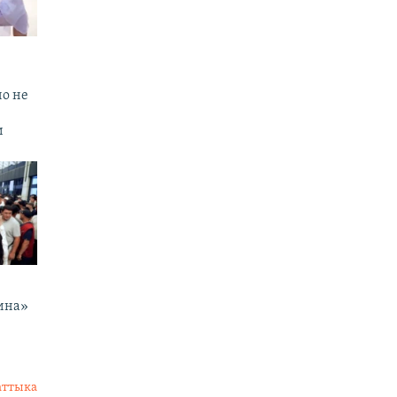
но не
и
ина»
аттыка