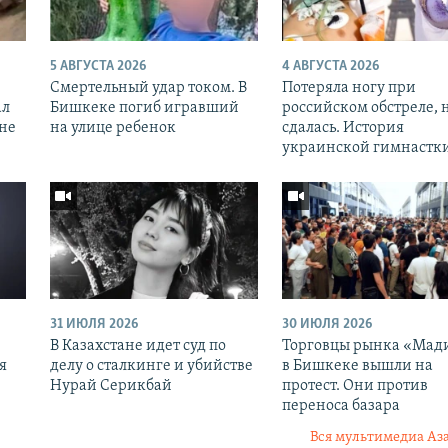
5 АВГУСТА 2026
4 АВГУСТА 2026
Смертельный удар током. В
Потеряла ногу при
ал
Бишкеке погиб игравший
российском обстреле, 
оне
на улице ребенок
сдалась. История
украинской гимнастк
31 ИЮЛЯ 2026
30 ИЮЛЯ 2026
В Казахстане идет суд по
Торговцы рынка «Мад
я
делу о сталкинге и убийстве
в Бишкеке вышли на
Нурай Серикбай
протест. Они против
переноса базара
Вся мультимедиа Аз