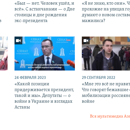
«Был — нет. Человек ушёл, и
«Я не знаю, кто они». Ч
ь
всё». С астанчанами — о Дне
прохожие на улицах го
столицы и дне рождения
думают о новом состав
в
экс-президента
мажилиса?
24 ФЕВРАЛЯ 2023
29 СЕНТЯБРЯ 2022
«Какой позиции
«Мне это всё не нравит
придерживается президент,
Что говорят бежавшие 
такой и мы». Депутаты — о
мобилизации россияне
войне в Украине и взглядах
войне
Астаны
Вся мультимедиа Аз