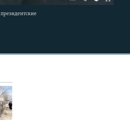
е президентские
EMBED