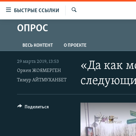
Доступность
БЫСТРЫЕ ССЫЛКИ
ссылок
Искать
Вернуться
ОПРОС
ЦЕНТРАЛЬНАЯ АЗИЯ
к
НОВОСТИ
КАЗАХСТАН
основному
ВЕСЬ КОНТЕНТ
О ПРОЕКТЕ
содержанию
ВОЙНА В УКРАИНЕ
КЫРГЫЗСТАН
Вернутся
НА ДРУГИХ ЯЗЫКАХ
УЗБЕКИСТАН
к
29 марта 2019, 13:53
«Да как м
главной
Оркен ЖОЯМЕРГЕН
ТАДЖИКИСТАН
ҚАЗАҚША
навигации
следующи
Тимур АЙТМУХАНБЕТ
КЫРГЫЗЧА
Вернутся
к
ЎЗБЕКЧА
поиску
ТОҶИКӢ
Поделиться
TÜRKMENÇE