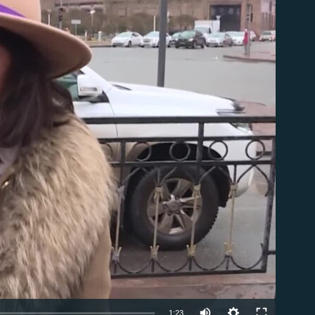
able
1:23