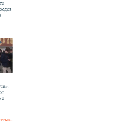
то
родов
е
ся».
от
 о
аттыка