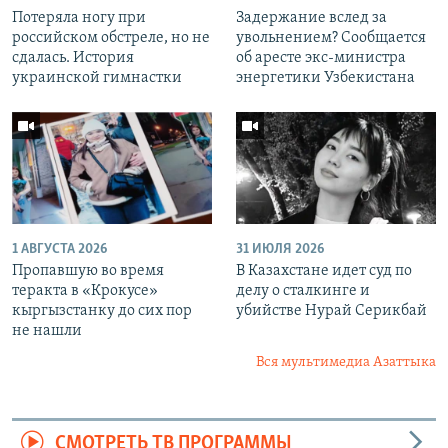
Потеряла ногу при
Задержание вслед за
российском обстреле, но не
увольнением? Сообщается
сдалась. История
об аресте экс-министра
украинской гимнастки
энергетики Узбекистана
1 АВГУСТА 2026
31 ИЮЛЯ 2026
Пропавшую во время
В Казахстане идет суд по
теракта в «Крокусе»
делу о сталкинге и
кыргызстанку до сих пор
убийстве Нурай Серикбай
не нашли
Вся мультимедиа Азаттыка
СМОТРЕТЬ ТВ ПРОГРАММЫ