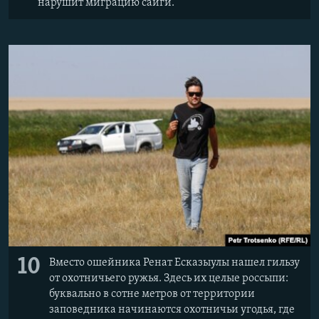
нарушит миграцию сайги.
10
Вместо ошейника Ренат Есказыулы нашел гильзу
от охотничьего ружья. Здесь их целые россыпи:
буквально в сотне метров от территории
заповедника начинаются охотничьи угодья, где