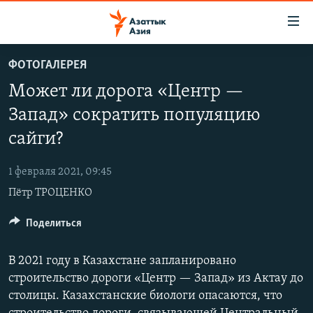
Доступность
ссылок
Вернуться
ФОТОГАЛЕРЕЯ
к
ЦЕНТРАЛЬНАЯ АЗИЯ
Может ли дорога «Центр —
основному
НОВОСТИ
КАЗАХСТАН
содержанию
Запад» сократить популяцию
ВОЙНА В УКРАИНЕ
Вернутся
КЫРГЫЗСТАН
сайги?
к
НА ДРУГИХ ЯЗЫКАХ
УЗБЕКИСТАН
главной
1 февраля 2021, 09:45
ТАДЖИКИСТАН
ҚАЗАҚША
навигации
ПОДПИШИТЕСЬ НА НАС В СОЦСЕТЯХ
Пётр ТРОЦЕНКО
Вернутся
КЫРГЫЗЧА
к
Поделиться
ЎЗБЕКЧА
поиску
ТОҶИКӢ
Все сайты РСЕ/РС
В 2021 году в Казахстане запланировано
TÜRKMENÇE
строительство дороги «Центр — Запад» из Актау до
столицы. Казахстанские биологи опасаются, что