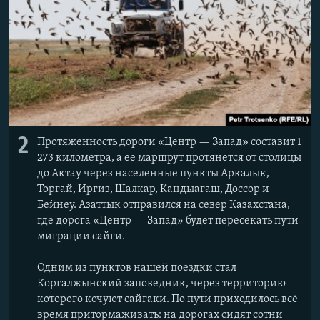
2
Протяженность дороги «Центр — Запад» составит 1
273 километра, а ее маршрут протянется от столицы
до Актау через населенные пункты Аркалык,
Торгай, Иргиз, Шалкар, Кандыагаш, Доссор и
Бейнеу. Азаттык отправился на север Казахстана,
где дорога «Центр — Запад» будет пересекать пути
миграции сайги.
Одним из пунктов нашей поездки стал
Коргалжынский заповедник, через территорию
которого кочуют сайгаки. По пути приходилось всё
время притормаживать: на дорогах сидят сотни