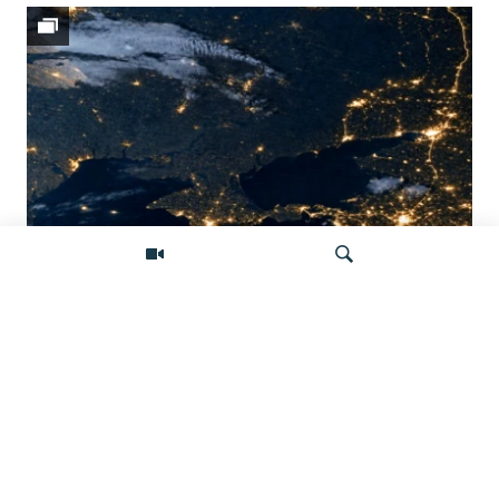
Донбасс во тьме: снимки со спутника
показывают депопуляцию
Искать