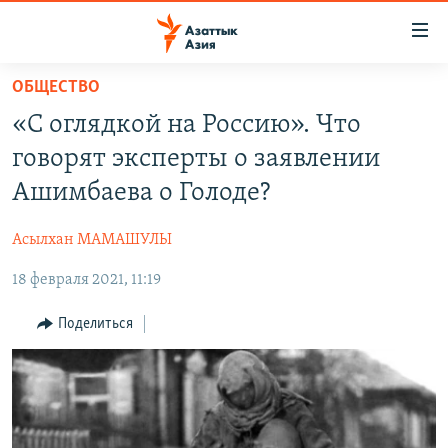
Доступность
ссылок
Вернуться
ОБЩЕСТВО
к
ЦЕНТРАЛЬНАЯ АЗИЯ
«С оглядкой на Россию». Что
основному
НОВОСТИ
КАЗАХСТАН
содержанию
говорят эксперты о заявлении
ВОЙНА В УКРАИНЕ
Вернутся
КЫРГЫЗСТАН
Ашимбаева о Голоде?
к
НА ДРУГИХ ЯЗЫКАХ
УЗБЕКИСТАН
главной
Асылхан МАМАШУЛЫ
ТАДЖИКИСТАН
ҚАЗАҚША
навигации
ПОДПИШИТЕСЬ НА НАС В СОЦСЕТЯХ
Вернутся
18 февраля 2021, 11:19
КЫРГЫЗЧА
к
ЎЗБЕКЧА
Поделиться
поиску
ТОҶИКӢ
Все сайты РСЕ/РС
TÜRKMENÇE