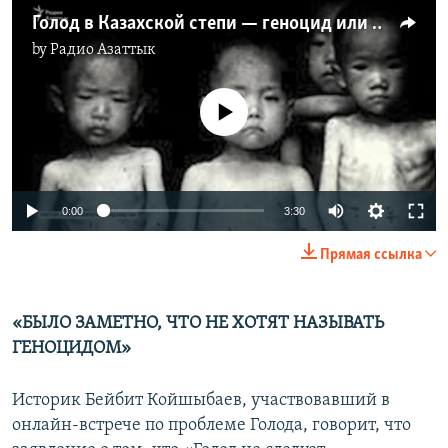
Голод в Казахской степи — геноцид или нет?
by
Радио Азаттык
No media source currently available
Auto
0:00
3:30
240p
Прямая ссылка
360p
Auto
240p
360p
480p
480p
«БЫЛО ЗАМЕТНО, ЧТО НЕ ХОТЯТ НАЗЫВАТЬ
ГЕНОЦИДОМ»
720p
720p
1080p
1080p
Историк Бейбит Койшыбаев, участвовавший в
онлайн-встрече по проблеме Голода, говорит, что