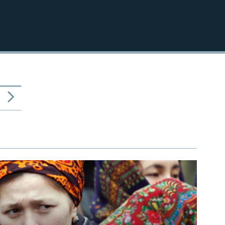
720p
1080p
480p