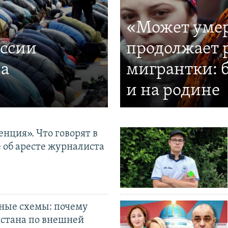
«Может умер
оссии
продолжает 
за
мигрантки: 
и на родине
нция». Что говорят в
 об аресте журналиста
ные схемы: почему
истана по внешней