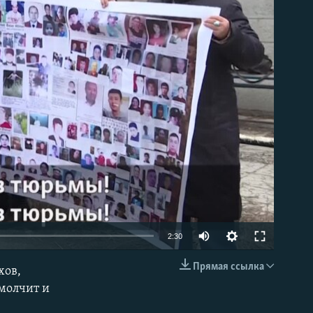
able
Auto
2:30
240p
Прямая ссылка
хов,
EMBED
360p
 молчит и
480p