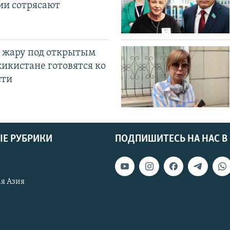
ии сотрясают
 жару под открытым
жикистане готовятся ко
сти
Е РУБРИКИ
ПОДПИШИТЕСЬ НА НАС В
я Азия