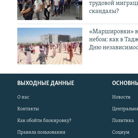
трудовой миграц
скандалы?
«Маршировки» в
небом: как в Тад
Дню независимо
ВЫХОДНЫЕ ДАННЫЕ
ОСНОВНЫ
О нас
Новости
Контакты
Центральна
Как обойти блокировку?
Политика
Правила пользования
Социум