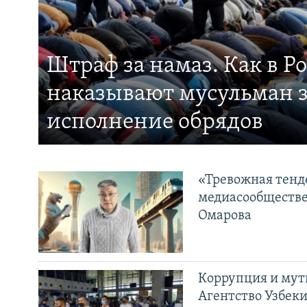
Штраф за намаз. Как в Р
наказывают мусульман 
исполнение обрядов
«Тревожная тенде
медиасообществе
Омарова
Коррупция и мут
Агентство Узбек