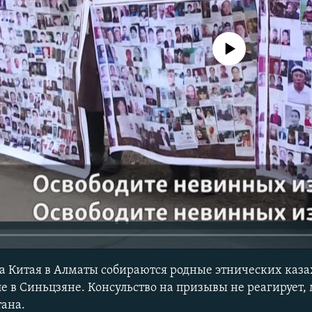
No media source currently avail
ва Китая в Алматы собираются родные этнических каза
е в Синьцзяне. Консульство на призывы не реагирует,
тана.