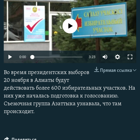
No media source currently available
Auto
0:00
3:23
240p
Прямая ссылка
Во время президентских выборов
360p
20 ноября в Алматы будут
действовать более 600 избирательных участков. На
480p
Auto
240p
360p
480p
них уже началась подготовка к голосованию.
720p
Съемочная группа Азаттыка узнавала, что там
720p
1080p
1080p
происходит.