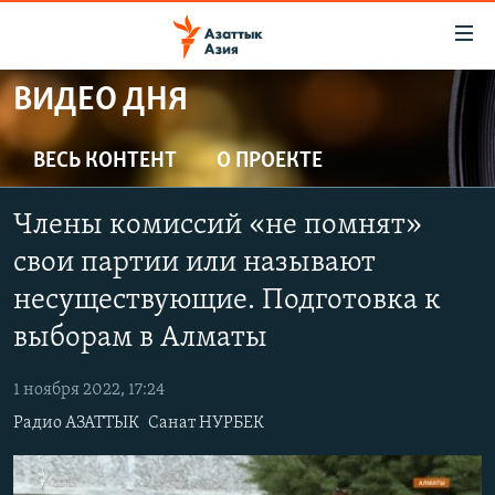
Доступность
ссылок
Вернуться
ВИДЕО ДНЯ
к
ЦЕНТРАЛЬНАЯ АЗИЯ
основному
НОВОСТИ
КАЗАХСТАН
ВЕСЬ КОНТЕНТ
О ПРОЕКТЕ
содержанию
ВОЙНА В УКРАИНЕ
Вернутся
КЫРГЫЗСТАН
Члены комиссий «не помнят»
к
НА ДРУГИХ ЯЗЫКАХ
УЗБЕКИСТАН
главной
свои партии или называют
ТАДЖИКИСТАН
ҚАЗАҚША
навигации
несуществующие. Подготовка к
ПОДПИШИТЕСЬ НА НАС В СОЦСЕТЯХ
Вернутся
КЫРГЫЗЧА
выборам в Алматы
к
ЎЗБЕКЧА
поиску
1 ноября 2022, 17:24
ТОҶИКӢ
Все сайты РСЕ/РС
Радио АЗАТТЫК
Санат НУРБЕК
TÜRKMENÇE