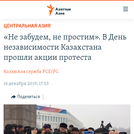
Доступность
ссылок
Вернуться
ЦЕНТРАЛЬНАЯ АЗИЯ
к
ЦЕНТРАЛЬНАЯ АЗИЯ
«Не забудем, не простим». В День
основному
НОВОСТИ
КАЗАХСТАН
содержанию
независимости Казахстана
ВОЙНА В УКРАИНЕ
Вернутся
КЫРГЫЗСТАН
прошли акции протеста
к
НА ДРУГИХ ЯЗЫКАХ
УЗБЕКИСТАН
главной
Казахская служба РСЕ/РС
ТАДЖИКИСТАН
ҚАЗАҚША
навигации
ПОДПИШИТЕСЬ НА НАС В СОЦСЕТЯХ
Вернутся
16 декабря 2019, 17:53
КЫРГЫЗЧА
к
ЎЗБЕКЧА
Поделиться
поиску
ТОҶИКӢ
Все сайты РСЕ/РС
TÜRKMENÇE