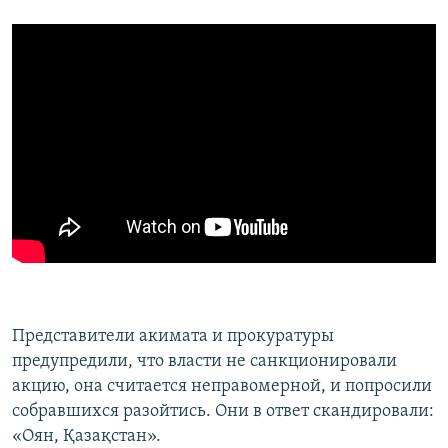
Представители акимата и прокуратуры
предупредили, что власти не санкционировали
акцию, она считается неправомерной, и попросили
собравшихся разойтись. Они в ответ скандировали:
«Оян, Қазақстан».