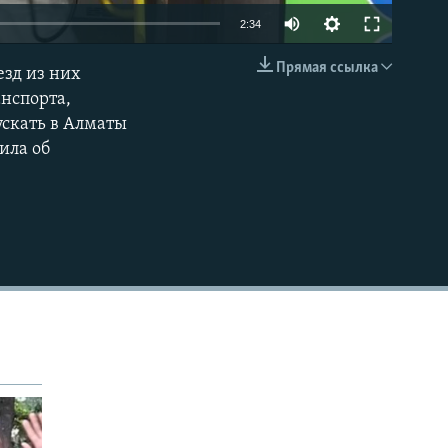
Auto
2:34
270p
Прямая ссылка
езд из них
EMBED
360p
анспорта,
ускать в Алматы
404p
ила об
1080p
404p