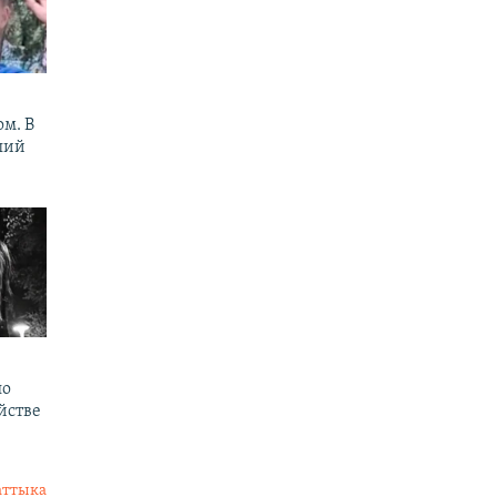
м. В
ший
по
йстве
аттыка