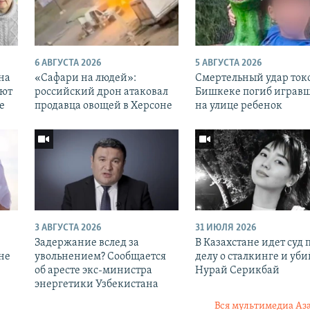
6 АВГУСТА 2026
5 АВГУСТА 2026
 на
«Cафари на людей»:
Смертельный удар токо
уют
российский дрон атаковал
Бишкеке погиб играв
е
продавца овощей в Херсоне
на улице ребенок
3 АВГУСТА 2026
31 ИЮЛЯ 2026
Задержание вслед за
В Казахстане идет суд 
 не
увольнением? Сообщается
делу о сталкинге и уби
об аресте экс-министра
Нурай Серикбай
энергетики Узбекистана
Вся мультимедиа Аз