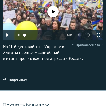
No media source currently available
Auto
0:00
5:34
240p
Прямая ссылка
На 11-й день войны в Украине в
360p
Алматы прошел масштабный
митинг против военной агрессии России.
480p
Auto
240p
360p
480p
720p
720p
1080p
1080p
Поделиться
Показать больше