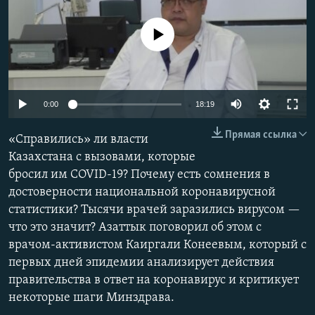
No media source currently available
Auto
0:00
18:19
240p
Прямая ссылка
«Справились» ли власти
360p
Казахстана с вызовами, которые
бросил им COVID-19? Почему есть сомнения в
480p
Auto
240p
360p
480p
достоверности национальной коронавирусной
720p
статистики? Тысячи врачей заразились вирусом —
720p
1080p
1080p
что это значит? Азаттык поговорил об этом с
врачом-активистом Каиргали Конеевым, который с
первых дней эпидемии анализирует действия
правительства в ответ на коронавирус и критикует
некоторые шаги Минздрава.