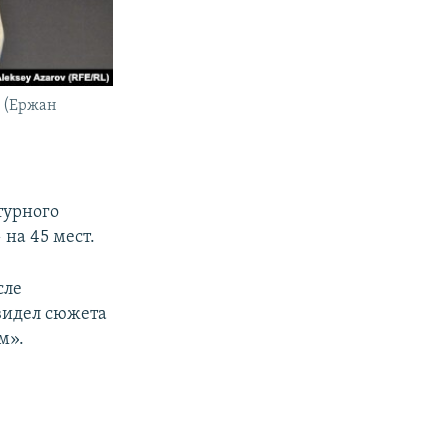
ц (Ержан
турного
на 45 мест.
сле
увидел сюжета
м».