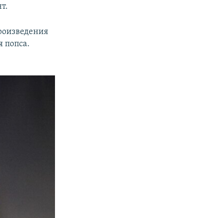
т.
роизведения
я попса.