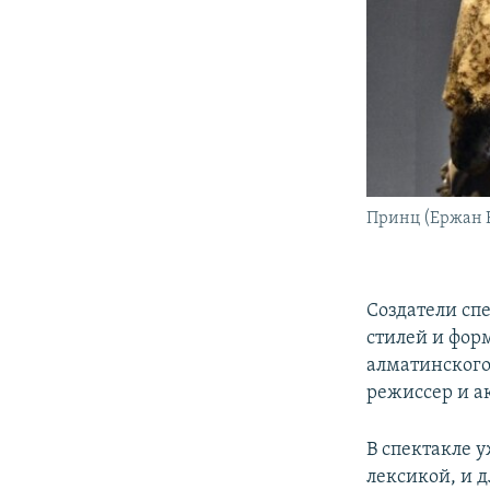
Принц (Ержан Б
Создатели сп
стилей и фор
алматинского
режиссер и а
В спектакле 
лексикой, и 