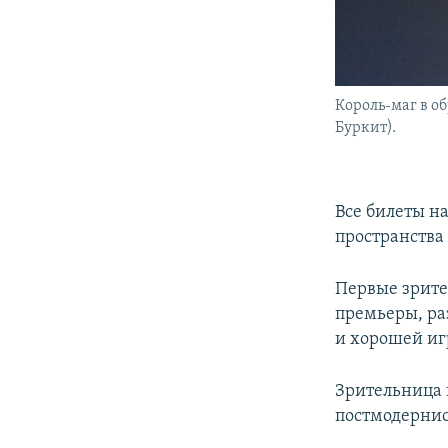
Король-маг в о
Буркит).
Все билеты н
пространства
Первые зрите
премьеры, раз
и хорошей иг
Зрительница 
постмодерни