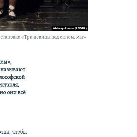
остановка «Три девицы под окном, маг-
нем»,
, называют
илософской
ектакля,
но они всё
тца, чтобы