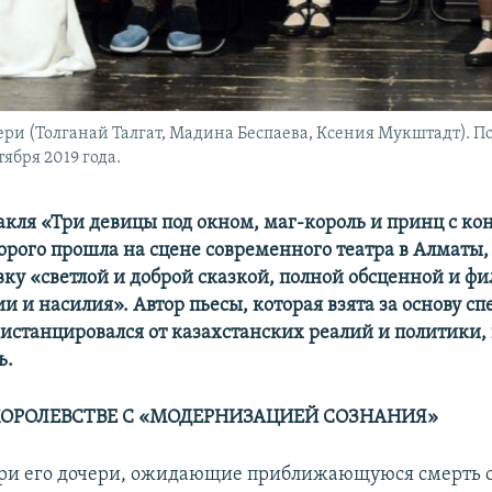
ри (Толганай Талгат, Мадина Беспаева, Ксения Мукштадт). П
ября 2019 года.
акля «Три девицы под окном, маг-король и принц с ко
орого прошла на сцене современного театра в Алматы
вку «светлой и доброй сказкой, полной обсценной и ф
и и насилия». Автор пьесы, которая взята за основу сп
дистанцировался от казахстанских реалий и политики, 
ь.
КОРОЛЕВСТВЕ С «МОДЕРНИЗАЦИЕЙ СОЗНАНИЯ»
три его дочери, ожидающие приближающуюся смерть о