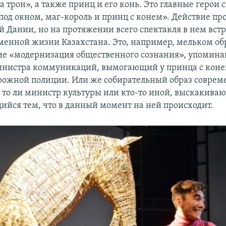
а трон», а также принц и его конь. Это главные герои 
под окном, маг-король и принц с конем». Действие пр
й Дании, но на протяжении всего спектакля в нем вст
менной жизни Казахстана. Это, например, мельком о
ие «модернизация общественного сознания», упомин
нистра коммуникаций, вымогающий у принца с коне
рожной полиции. Или же собирательный образ соврем
то ли министр культуры или кто-то иной, выскакива
йся тем, что в данный момент на ней происходит.