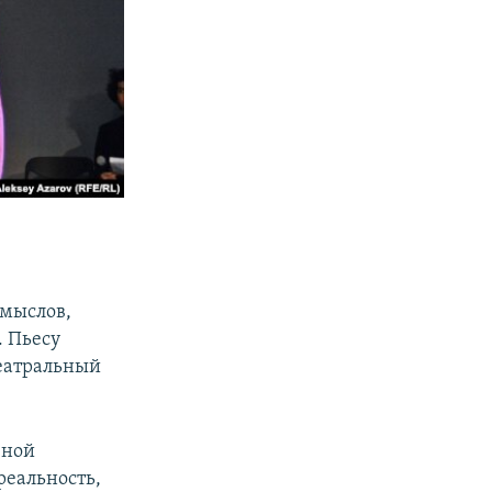
смыслов,
. Пьесу
театральный
вной
реальность,