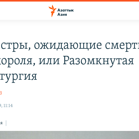
естры, ожидающие смерт
короля, или Разомкнутая
тургия
В
, 11:14
ся