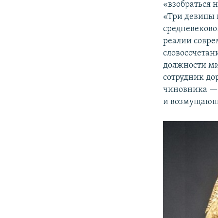
«взобраться н
«Три девицы 
средневеково
реалии совре
словосочетан
должности ми
сотрудник до
чиновника — 
и возмущающи