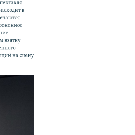
спектакля
оисходит в
речаются
броненное
ание
м взятку
енного
ющий на сцену