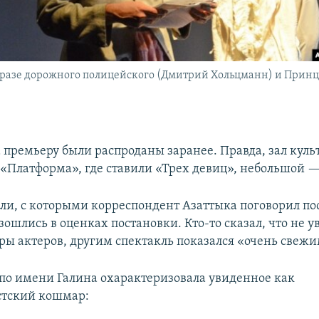
бразе дорожного полицейского (Дмитрий Хольцманн) и Прин
а премьеру были распроданы заранее. Правда, зал куль
 «Платформа», где ставили «Трех девиц», небольшой — 
ли, с которыми корреспондент Азаттыка поговорил по
ошлись в оценках постановки. Кто-то сказал, что не 
ры актеров, другим спектакль показался «очень свежи
по имени Галина охарактеризовала увиденное как
стский кошмар: