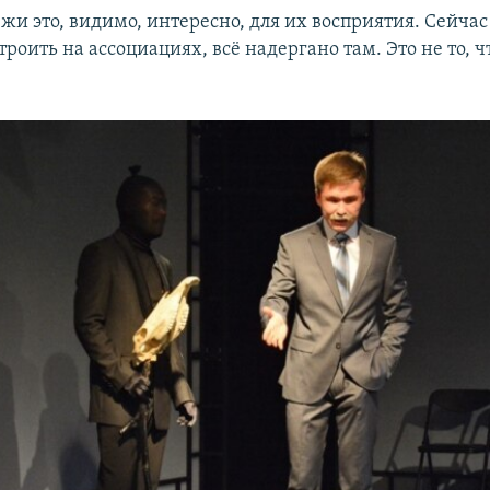
жи это, видимо, интересно, для их восприятия. Сейчас
троить на ассоциациях, всё надергано там. Это не то, ч