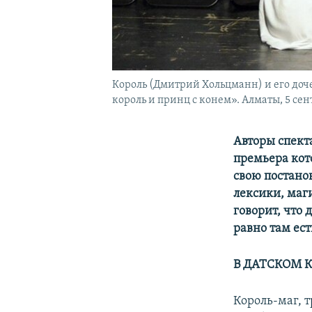
Король (Дмитрий Хольцманн) и его доче
король и принц с конем». Алматы, 5 сент
Авторы спект
премьера кот
свою постано
лексики, маги
говорит, что 
равно там ест
В ДАТСКОМ 
Король-маг, 