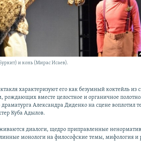
уркит) и конь (Мирас Исаев).
ектакля характеризуют его как безумный коктейль из 
м, рождающих вместе целостное и органичное полотно
 драматурга Александра Диденко на сцене воплотил 
ктер Куба Адылов.
уживаются диалоги, щедро приправленные ненормати
длинные монологи на философские темы, мифология и 