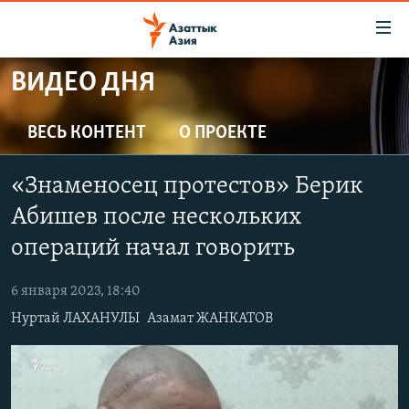
Доступность
ссылок
Вернуться
ВИДЕО ДНЯ
к
ЦЕНТРАЛЬНАЯ АЗИЯ
основному
НОВОСТИ
КАЗАХСТАН
ВЕСЬ КОНТЕНТ
О ПРОЕКТЕ
содержанию
ВОЙНА В УКРАИНЕ
Вернутся
КЫРГЫЗСТАН
«Знаменосец протестов» Берик
к
НА ДРУГИХ ЯЗЫКАХ
УЗБЕКИСТАН
главной
Абишев после нескольких
ТАДЖИКИСТАН
ҚАЗАҚША
навигации
операций начал говорить
ПОДПИШИТЕСЬ НА НАС В СОЦСЕТЯХ
Вернутся
КЫРГЫЗЧА
к
6 января 2023, 18:40
ЎЗБЕКЧА
поиску
Нуртай ЛАХАНУЛЫ
Азамат ЖАНКАТОВ
ТОҶИКӢ
Все сайты РСЕ/РС
TÜRKMENÇE