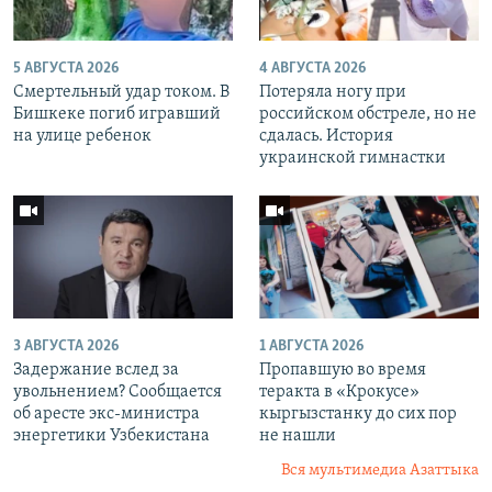
5 АВГУСТА 2026
4 АВГУСТА 2026
Смертельный удар током. В
Потеряла ногу при
Бишкеке погиб игравший
российском обстреле, но не
на улице ребенок
сдалась. История
украинской гимнастки
3 АВГУСТА 2026
1 АВГУСТА 2026
Задержание вслед за
Пропавшую во время
увольнением? Сообщается
теракта в «Крокусе»
об аресте экс-министра
кыргызстанку до сих пор
энергетики Узбекистана
не нашли
Вся мультимедиа Азаттыка