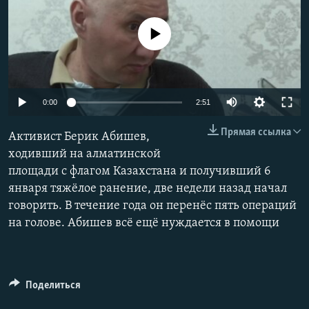
No media source currently available
Auto
0:00
2:51
240p
Прямая ссылка
Активист Берик Абишев,
360p
ходивший на алматинской
площади с флагом Казахстана и получивший 6
480p
Auto
240p
360p
480p
января тяжёлое ранение, две недели назад начал
720p
говорить. В течение года он перенёс пять операций
720p
1080p
1080p
на голове. Абишев всё ещё нуждается в помощи
Поделиться