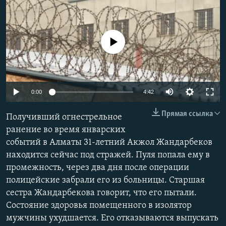
No media source currently available
Auto
0:00
4:42
240p
Прямая ссылка
Получивший огнестрельное
360p
ранение во время январских
событий в Алматы 31-летний Акжол Жандарбеков
480p
Auto
240p
360p
480p
находится сейчас под стражей. Пуля попала ему в
720p
промежность, через два дня после операции
720p
1080p
1080p
полицейские забрали его из больницы. Старшая
сестра Жандарбекова говорит, что его пытали.
Состояние здоровья помещенного в изолятор
мужчины ухудшается. Его отказываются выпускать