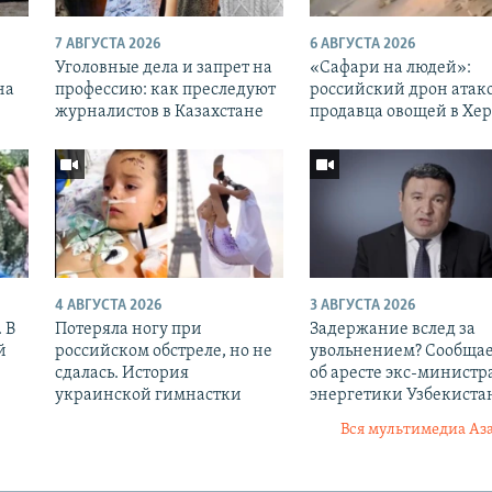
7 АВГУСТА 2026
6 АВГУСТА 2026
Уголовные дела и запрет на
«Cафари на людей»:
на
профессию: как преследуют
российский дрон атак
журналистов в Казахстане
продавца овощей в Хе
4 АВГУСТА 2026
3 АВГУСТА 2026
 В
Потеряла ногу при
Задержание вслед за
й
российском обстреле, но не
увольнением? Сообщае
сдалась. История
об аресте экс-министр
украинской гимнастки
энергетики Узбекиста
Вся мультимедиа Аз