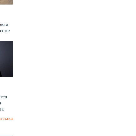
овал
рсоне
тся
а
на
аттыка