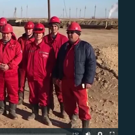
able
2:52