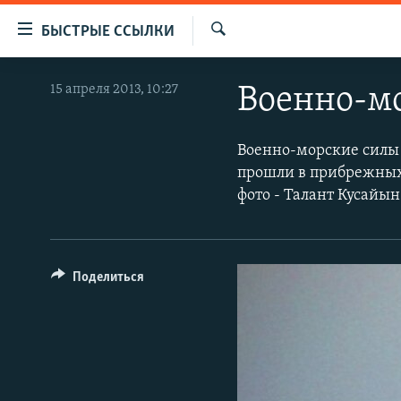
Доступность
БЫСТРЫЕ ССЫЛКИ
ссылок
Искать
Вернуться
ЦЕНТРАЛЬНАЯ АЗИЯ
15 апреля 2013, 10:27
Военно-мо
к
НОВОСТИ
КАЗАХСТАН
основному
содержанию
ВОЙНА В УКРАИНЕ
КЫРГЫЗСТАН
Военно-морские силы 
Вернутся
прошли в прибрежных в
НА ДРУГИХ ЯЗЫКАХ
УЗБЕКИСТАН
к
фото - Талант Кусайын
главной
ТАДЖИКИСТАН
ҚАЗАҚША
навигации
КЫРГЫЗЧА
Вернутся
к
ЎЗБЕКЧА
Поделиться
поиску
ТОҶИКӢ
TÜRKMENÇE