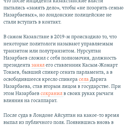
что после инцидента казахстанские власти
пытались «замять дело», чтобы «не позорить семью
Назарбаевых», но лондонские полицейские не
стали вступать в контакт.
В самом Казахстане в 2019-м происходило то, что
некоторые политологи называют управляемым
транзитом или полутранзитом. Нурсултан
Назарбаев сложил с себя полномочия, должность
президента
занял
его ставленник Касым-Жомарт
Токаев, бывший спикер сената парламента, а в
освободившееся кресло спикера
села
Дарига
Назарбаева, став вторым лицом в государстве. При
этом Назарбаев
сохранил
в своих руках рычаги
влияния на госаппарат.
После суда в Лондоне Айсултан на какое-то время
выпал из публичного поля. Появившись вновь в