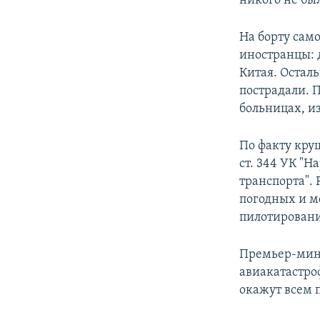
никого не был
На борту само
иностранцы: 
Китая. Осталь
пострадали. 
больницах, из
По факту кру
ст. 344 УК "
транспорта".
погодных и м
пилотирован
Премьер-мини
авиакатастро
окажут всем 