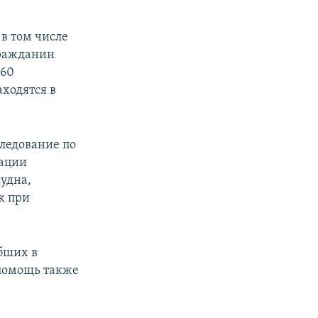
 в том числе
гражданин
 60
аходятся в
следование по
тации
удна,
к при
бших в
 помощь также