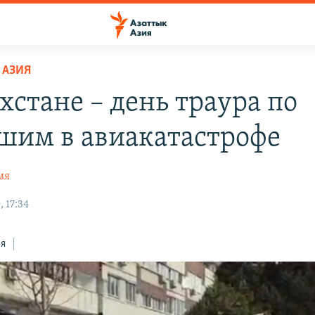
 АЗИЯ
хстане – день траура по
шим в авиакатастрофе
мя
 17:34
ся