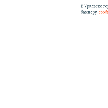
В Уральске г
баннеру,
сооб