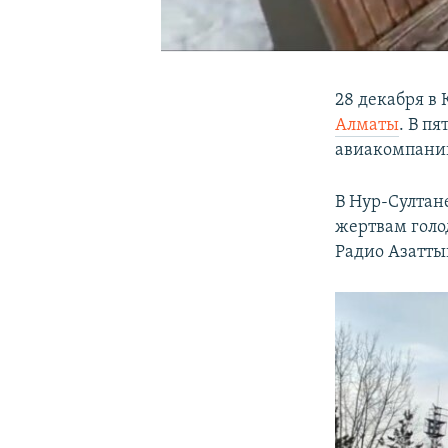
28 декабря в
Алматы
. В п
авиакомпании 
В Нур-Султан
жертвам голо
Радио Азатты