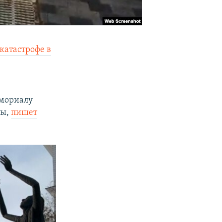
катастрофе в
емориалу
ты,
пишет