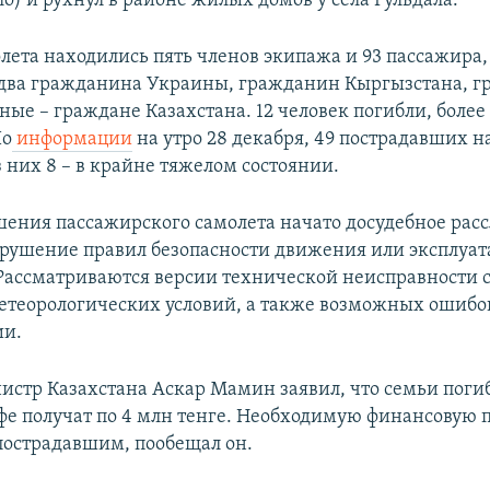
о) и рухнул в районе жилых домов у села Гульдала.
лета находились пять членов экипажа и 93 пассажира,
два гражданина Украины, гражданин Кыргызстана, 
ные – граждане Казахстана. 12 человек погибли, более
По
информации
на утро 28 декабря, 49 пострадавших н
 них 8 – в крайне тяжелом состоянии.
шения пассажирского самолета начато досудебное рас
Нарушение правил безопасности движения или эксплуа
 Рассматриваются версии технической неисправности с
етеорологических условий, а также возможных ошибо
ии.
стр Казахстана Аскар Мамин заявил, что семьи поги
фе получат по 4 млн тенге. Необходимую финансовую
пострадавшим, пообещал он.