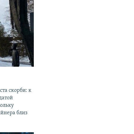
та скорби: к
датой
кольку
айнера близ