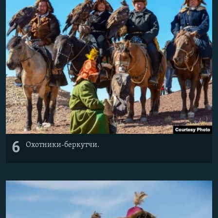
6
Охотники-беркутчи.