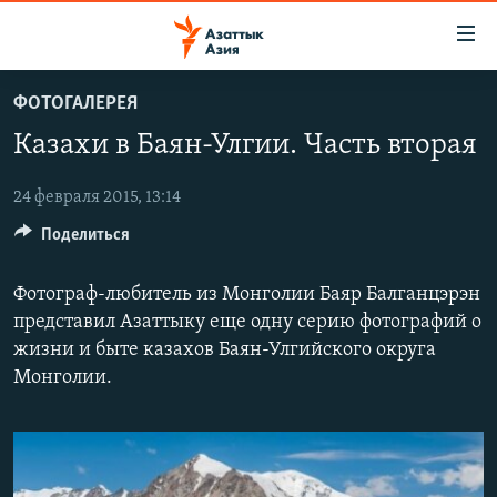
Доступность
ссылок
Вернуться
ФОТОГАЛЕРЕЯ
к
ЦЕНТРАЛЬНАЯ АЗИЯ
Казахи в Баян-Улгии. Часть вторая
основному
НОВОСТИ
КАЗАХСТАН
содержанию
ВОЙНА В УКРАИНЕ
Вернутся
24 февраля 2015, 13:14
КЫРГЫЗСТАН
к
Поделиться
НА ДРУГИХ ЯЗЫКАХ
УЗБЕКИСТАН
главной
ТАДЖИКИСТАН
ҚАЗАҚША
навигации
Фотограф-любитель из Монголии Баяр Балганцэрэн
ПОДПИШИТЕСЬ НА НАС В СОЦСЕТЯХ
Вернутся
КЫРГЫЗЧА
представил Азаттыку еще одну серию фотографий о
к
жизни и быте казахов Баян-Улгийского округа
ЎЗБЕКЧА
поиску
Монголии.
ТОҶИКӢ
Все сайты РСЕ/РС
TÜRKMENÇE