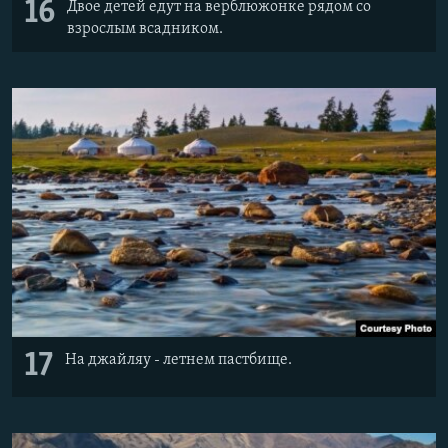
16
Двое детей едут на верблюжонке рядом со
взрослым всадником.
17
На джайляу - летнем пастбище.