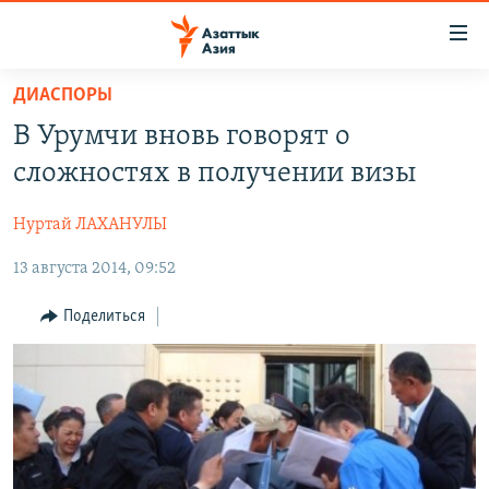
Доступность
ссылок
Вернуться
ДИАСПОРЫ
к
ЦЕНТРАЛЬНАЯ АЗИЯ
В Урумчи вновь говорят о
основному
НОВОСТИ
КАЗАХСТАН
содержанию
сложностях в получении визы
ВОЙНА В УКРАИНЕ
Вернутся
КЫРГЫЗСТАН
к
Нуртай ЛАХАНУЛЫ
НА ДРУГИХ ЯЗЫКАХ
УЗБЕКИСТАН
главной
13 августа 2014, 09:52
ТАДЖИКИСТАН
ҚАЗАҚША
навигации
ПОДПИШИТЕСЬ НА НАС В СОЦСЕТЯХ
Вернутся
КЫРГЫЗЧА
Поделиться
к
ЎЗБЕКЧА
поиску
ТОҶИКӢ
Все сайты РСЕ/РС
TÜRKMENÇE