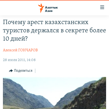
Доступность
ссылок
Вернуться
Почему арест казахстанских
к
ЦЕНТРАЛЬНАЯ АЗИЯ
туристов держался в секрете более
основному
НОВОСТИ
КАЗАХСТАН
содержанию
10 дней?
ВОЙНА В УКРАИНЕ
Вернутся
КЫРГЫЗСТАН
к
Алексей ГОНЧАРОВ
НА ДРУГИХ ЯЗЫКАХ
УЗБЕКИСТАН
главной
28 июля 2011, 14:08
ТАДЖИКИСТАН
ҚАЗАҚША
навигации
ПОДПИШИТЕСЬ НА НАС В СОЦСЕТЯХ
Вернутся
КЫРГЫЗЧА
Поделиться
к
ЎЗБЕКЧА
поиску
ТОҶИКӢ
Все сайты РСЕ/РС
TÜRKMENÇE