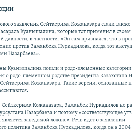
ОЦИИ
ового заявления Сейткерима Кожаназара стали такж
сарала Куанышалина, которые тот применил в своем
 давности, в частности: «Он сам признался, что в пр
ление против Заманбека Нуркадилова, когда тот выступ
ми Назарбаева».
роны Куанышалина пошли и родо-племенные категории
сия о родо-племенном родстве президента Казахстана 
 Сейткерима Кожаназара. Такие версии, основанные на
рассыпаются.
 Сейткерима Кожаназара, Заманбек Нуркадилов не ра
урсултана Назарбаева и поэтому «соответствующее у
является заведомой ложью». Речь идет о заявлении
го политика Заманбека Нуркадилова, когда он в 2004 