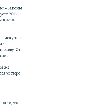
тье «Законы
густе 2006
ы в день
о иску того
зии
рбаеву. От
тии.
им же
лся четыре
а то, что в