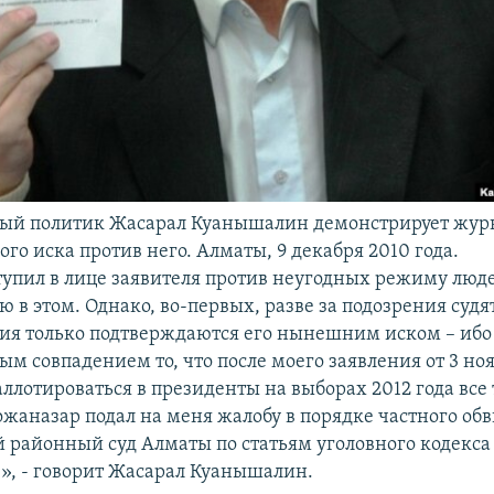
ый политик Жасарал Куанышалин демонстрирует жур
го иска против него. Алматы, 9 декабря 2010 года.
тупил в лице заявителя против неугодных режиму люде
ю в этом. Однако, во-первых, разве за подозрения судя
ия только подтверждаются его нынешним иском – ибо
ым совпадением то, что после моего заявления от 3 ноя
ллотироваться в президенты на выборах 2012 года все 
жаназар подал на меня жалобу в порядке частного обв
 районный суд Алматы по статьям уголовного кодекса
», - говорит Жасарал Куанышалин.