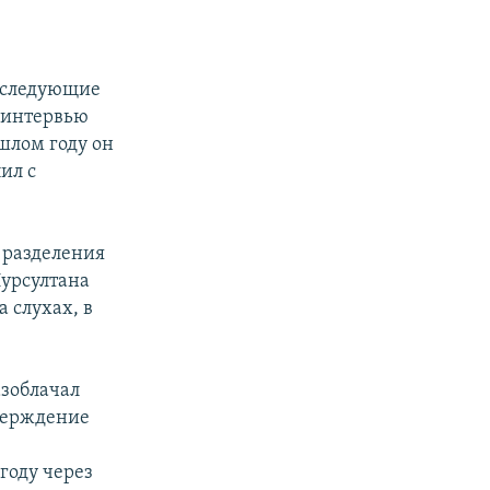
е следующие
 интервью
ошлом году он
ил с
 разделения
Нурсултана
 слухах, в
зоблачал
тверждение
году через