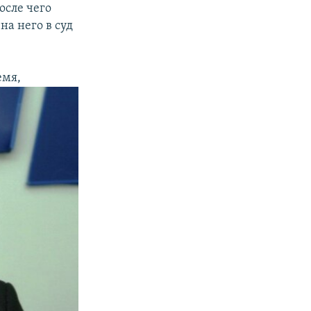
осле чего
а него в суд
емя,