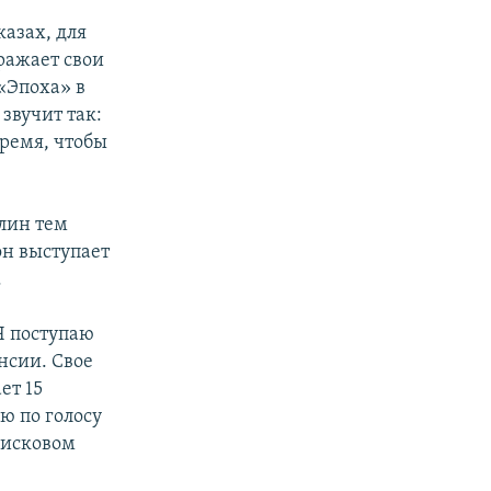
казах, для
ыражает свои
«Эпоха» в
звучит так:
время, чтобы
лин тем
он выступает
.
Я поступаю
нсии. Свое
ет 15
ю по голосу
 исковом