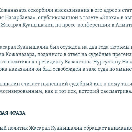
ожаназара оскорбили высказывания в его адрес в ста
я Назарбаева», опубликованной в газете «Эпоха» в ав
л Жасарал Куанышалин на пресс-конференции в Алмат
Жасарал Куанышалин был осужден на два года тюрьмы п
а Кожаназара, поданного в ответ на судебные претен
го политика к президенту Казахстана Нурсултану Наза
ока наказания он был освобожден в зале суда по амнис
ышалин считает нынешний судебный иск к нему так
мотивированным, как и тот иск, который рассматрива
АЯ ФРАЗА
й политик Жасарал Куанышалин обращает внимание н