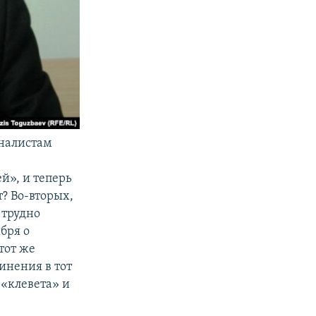
налистам
й», и теперь
т? Во-вторых,
 трудно
бря о
тот же
инения в тот
 «клевета» и