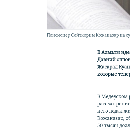
Пенсионер Сейткерим Кожаназар на суд
В Алматы иде
Давний оппон
Жасарал Куан
которые тепе
В Медеуском 
рассмотрение
него подал ж
Кожаназар, об
50 тысяч дол