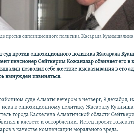
е против оппозиционного политика Жасарала Куанышалина. А
т суд против оппозиционного политика Жасарала Куа
ент пенсионер Сейткерим Кожаназар обвиняет его в к
ышалин позволил себе жесткие высказывания в его адр
рь вынужден извиняться.
районном суде Алматы вечером в четверг, 9 декабря, н
 иска к оппозиционному политику Жасаралу Куанышал
итель города Каскелена Алматинской области Сейткер
виняя в клевете и оскорблении. Истец просит взыскать
ларов в качестве компенсации морального вреда.