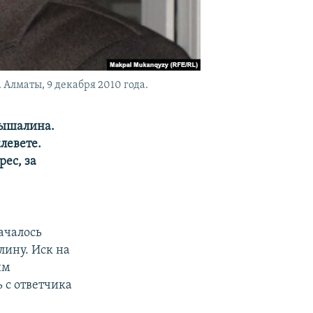
лматы, 9 декабря 2010 года.
нышалина.
левете.
ес, за
ачалось
ину. Иск на
им
 с ответчика