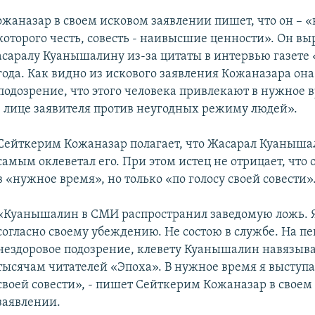
жаназар в своем исковом заявлении пишет, что он – «
которого честь, совесть - наивысшие ценности». Он в
саралу Куанышалину из-за цитаты в интервью газете 
года. Как видно из искового заявления Кожаназара она 
подозрение, что этого человека привлекают в нужное 
в лице заявителя против неугодных режиму людей».
Сейткерим Кожаназар полагает, что Жасарал Куаныша
самым оклеветал его. При этом истец не отрицает, что 
в «нужное время», но только «по голосу своей совести»
«Куанышалин в СМИ распространил заведомую ложь. 
согласно своему убеждению. Не состою в службе. На пе
нездоровое подозрение, клевету Куанышалин навязыва
тысячам читателей «Эпоха». В нужное время я выступа
своей совести», - пишет Сейткерим Кожаназар в своем
заявлении.