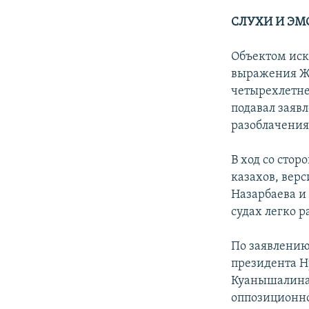
СЛУХИ И ЭМ
Объектом иск
выражения Жа
четырехлетней
подавал заяв
разоблачения
В ход со сто
казахов, вер
Назарбаева и
судах легко 
По заявлению
президента Н
Куанышалина 
оппозиционно