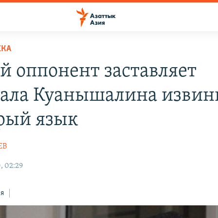
ЕКА
й оппонент заставляет
ала Куанышалина извин
трый язык
ЕВ
, 02:29
ся