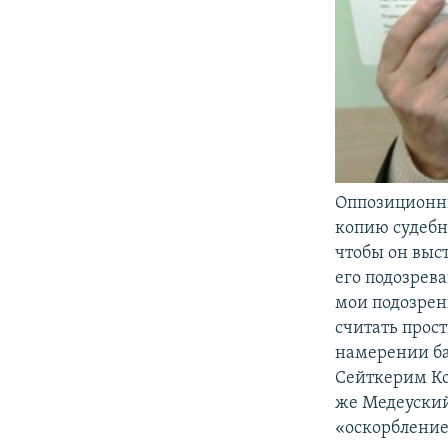
Оппозиционн
копию судебно
чтобы он выс
его подозрева
мои подозрен
считать прост
намерении ба
Сейткерим Ко
же Медеуский
«оскорбление