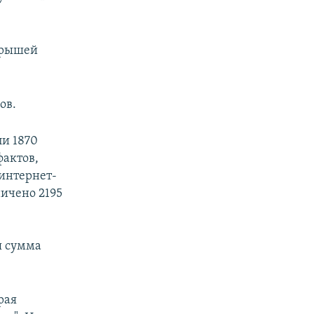
грышей
ов.
ли 1870
фактов,
 интернет-
ничено 2195
я сумма
рая