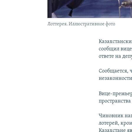
Лоттерея. Иллюстративное фото
Казахстански
сообщил виц
ответе на де
Сообщается, 
незаконности
Вице-премьер
пространства
Чиновник нап
лотерей, кро
Казахстане яв