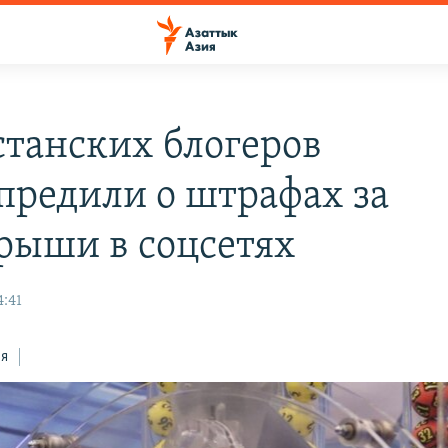
станских блогеров
предили о штрафах за
рыши в соцсетях
4:41
ся