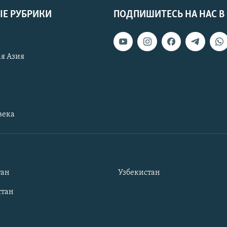
Е РУБРИКИ
ПОДПИШИТЕСЬ НА НАС В
я Азия
века
тан
Узбекистан
тан