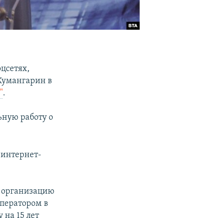
цсетях,
Жумангарин в
"
.
ьную работу о
 интернет-
т организацию
оператором в
 на 15 лет