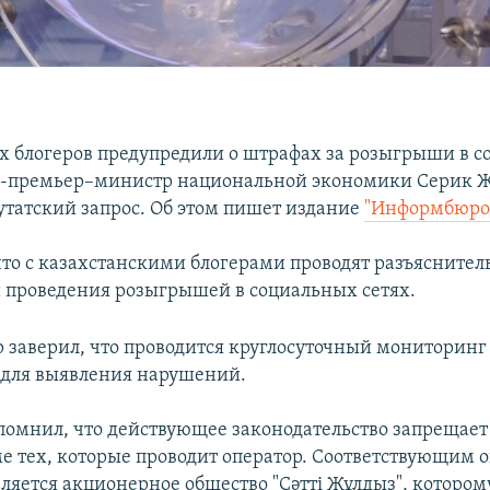
х блогеров предупредили о штрафах за розыгрыши в со
е-премьер–министр национальной экономики Серик 
путатский запрос. Об этом пишет издание
"Информбюро
что с казахстанскими блогерами проводят разъяснител
 проведения розыгрышей в социальных сетях.
 заверил, что проводится круглосуточный мониторинг
 для выявления нарушений.
омнил, что действующее законодательство запрещае
ме тех, которые проводит оператор. Соответствующим 
ляется акционерное общество "Сәтті Жұлдыз", которому