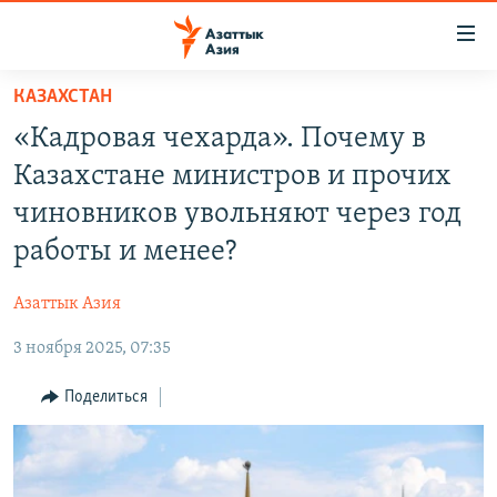
Доступность
ссылок
Вернуться
КАЗАХСТАН
к
ЦЕНТРАЛЬНАЯ АЗИЯ
«Кадровая чехарда». Почему в
основному
НОВОСТИ
КАЗАХСТАН
содержанию
Казахстане министров и прочих
ВОЙНА В УКРАИНЕ
Вернутся
КЫРГЫЗСТАН
чиновников увольняют через год
к
НА ДРУГИХ ЯЗЫКАХ
УЗБЕКИСТАН
работы и менее?
главной
ТАДЖИКИСТАН
ҚАЗАҚША
навигации
ПОДПИШИТЕСЬ НА НАС В СОЦСЕТЯХ
Азаттык Азия
Вернутся
КЫРГЫЗЧА
к
3 ноября 2025, 07:35
ЎЗБЕКЧА
поиску
Поделиться
ТОҶИКӢ
Все сайты РСЕ/РС
TÜRKMENÇE