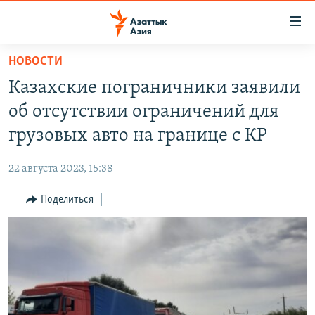
Доступность
ссылок
Вернуться
НОВОСТИ
к
ЦЕНТРАЛЬНАЯ АЗИЯ
Казахские пограничники заявили
основному
НОВОСТИ
КАЗАХСТАН
содержанию
об отсутствии ограничений для
ВОЙНА В УКРАИНЕ
Вернутся
КЫРГЫЗСТАН
грузовых авто на границе с КР
к
НА ДРУГИХ ЯЗЫКАХ
УЗБЕКИСТАН
главной
22 августа 2023, 15:38
ТАДЖИКИСТАН
ҚАЗАҚША
навигации
ПОДПИШИТЕСЬ НА НАС В СОЦСЕТЯХ
Вернутся
Поделиться
КЫРГЫЗЧА
к
ЎЗБЕКЧА
поиску
ТОҶИКӢ
Все сайты РСЕ/РС
TÜRKMENÇE