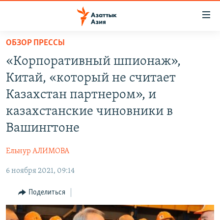
Доступность
ссылок
Вернуться
ОБЗОР ПРЕССЫ
к
ЦЕНТРАЛЬНАЯ АЗИЯ
«Корпоративный шпионаж»,
основному
НОВОСТИ
КАЗАХСТАН
содержанию
Китай, «который не считает
ВОЙНА В УКРАИНЕ
Вернутся
КЫРГЫЗСТАН
Казахстан партнером», и
к
НА ДРУГИХ ЯЗЫКАХ
УЗБЕКИСТАН
казахстанские чиновники в
главной
ТАДЖИКИСТАН
ҚАЗАҚША
навигации
Вашингтоне
ПОДПИШИТЕСЬ НА НАС В СОЦСЕТЯХ
Вернутся
КЫРГЫЗЧА
к
Ельнур АЛИМОВА
ЎЗБЕКЧА
поиску
6 ноября 2021, 09:14
ТОҶИКӢ
Все сайты РСЕ/РС
Поделиться
TÜRKMENÇE