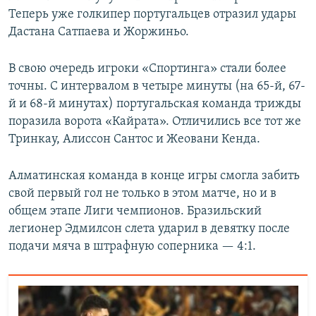
Теперь уже голкипер португальцев отразил удары
Дастана Сатпаева и Жоржиньо.
В свою очередь игроки «Спортинга» стали более
точны. С интервалом в четыре минуты (на 65-й, 67-
й и 68-й минутах) португальская команда трижды
поразила ворота «Кайрата». Отличились все тот же
Тринкау, Алиссон Сантос и Жеовани Кенда.
Алматинская команда в конце игры смогла забить
свой первый гол не только в этом матче, но и в
общем этапе Лиги чемпионов. Бразильский
легионер Эдмилсон слета ударил в девятку после
подачи мяча в штрафную соперника — 4:1.