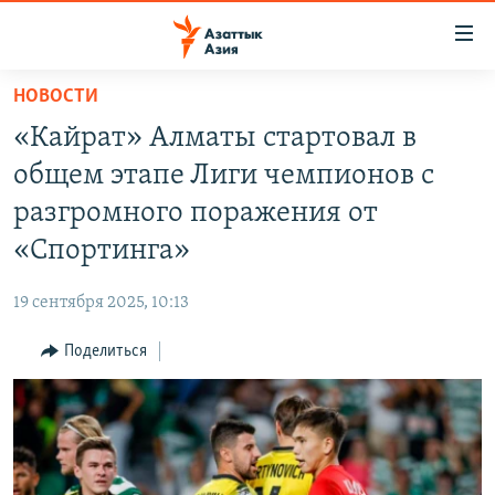
Доступность
ссылок
Вернуться
НОВОСТИ
к
ЦЕНТРАЛЬНАЯ АЗИЯ
«Кайрат» Алматы стартовал в
основному
НОВОСТИ
КАЗАХСТАН
содержанию
общем этапе Лиги чемпионов с
ВОЙНА В УКРАИНЕ
Вернутся
КЫРГЫЗСТАН
разгромного поражения от
к
НА ДРУГИХ ЯЗЫКАХ
УЗБЕКИСТАН
«Спортинга»
главной
ТАДЖИКИСТАН
ҚАЗАҚША
навигации
ПОДПИШИТЕСЬ НА НАС В СОЦСЕТЯХ
19 сентября 2025, 10:13
Вернутся
КЫРГЫЗЧА
к
Поделиться
ЎЗБЕКЧА
поиску
ТОҶИКӢ
Все сайты РСЕ/РС
TÜRKMENÇE