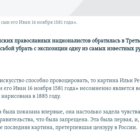
ын его Иван 16 ноября 1581 года».
йских православных националистов обратилась в Трет
осьбой убрать с экспозиции одну из самых известных р
 искусство способно провоцировать, то картина Ильи Р
 его Иван 16 ноября 1581 года» несомненно является в
нарисована в 1885 году.
 была показана впервые, она настолько задела чувствa
авительства, что была запрещена. Эта была первая, и,
е последняя картина, претерпевшая цензуру в России.