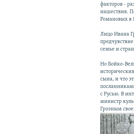
факторов - р
нашествия. П
Романовых в 1
Лицо Ивана Г
предчувствие
семьe и стран
Но Бойко-Вел
исторических 
сына, и что 
посланниками
с Русью. В и
министр куль
Грозным свое