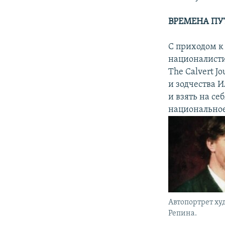
ВРЕМЕНА П
С приходом к 
националисти
The Calvert J
и зодчества 
и взять на с
национальное
Автопортрет х
Репина.