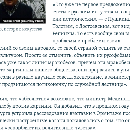
«Это уже не первое предложение
счеты с русским искусством, с
или историческим — с Пушкины
Толстым, с Достоевским, вот вид
, историк искусства.
Репиным. То есть вообще свои 
проблемы и проблемы своих
ний со своим народом, со своей страной решить за сч
ультурой. Просто ее отменить, объявить их русофобами
сь уже такая линия мракобесов, причем эти мракобес
-то маргиналы нашего общества, они прорвались в ун
лезли в разные научные советы экспертные, в министе
и продвигаются потихонечку по служебной лестнице».
вил, что «абсолютно» возможно, что министр Мединс
лобу против картины. Он добавил, что в прошлом году
урга устроила расследование выставки в Эрмитаже посл
чески настроенные казаки пожаловались о том, что о
 и «оскорбляет их религиозные чувства».