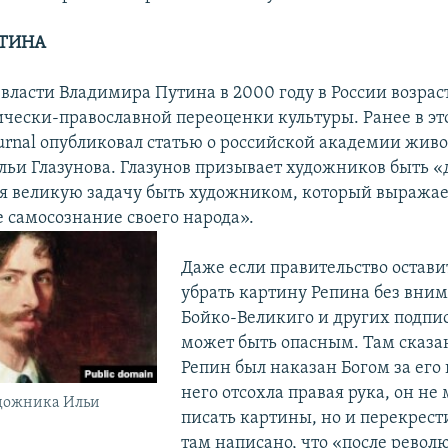
УТИНА
власти Владимира Путина в 2000 году в России возрас
чески-православной переоценки культуры. Ранее в это
ournal опубликовал статью о российской академии жив
Ильи Глазунова. Глазунов призывает художников быть
ебя великую задачу быть художником, который выража
 самосознание своего народа».
Даже если правительство остави
убрать картину Репина без вни
Бойко-Великиго и других подпис
может быть опасным. Там сказан
Репин был наказан Богом за его 
него отсохла правая рука, он не 
удожника Ильи
писать картины, но и перекрест
там написано, что «после револ