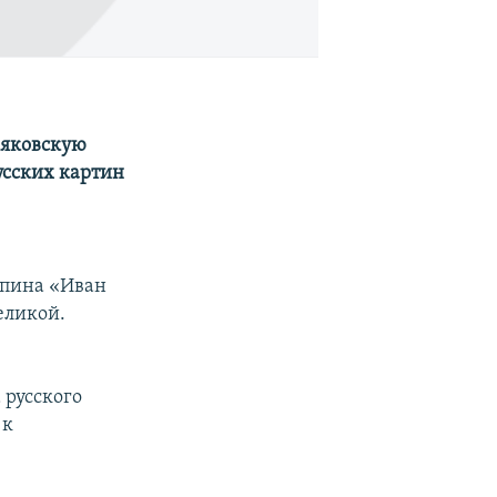
ьяковскую
усских картин
епина «Иван
еликой.
 русского
 к