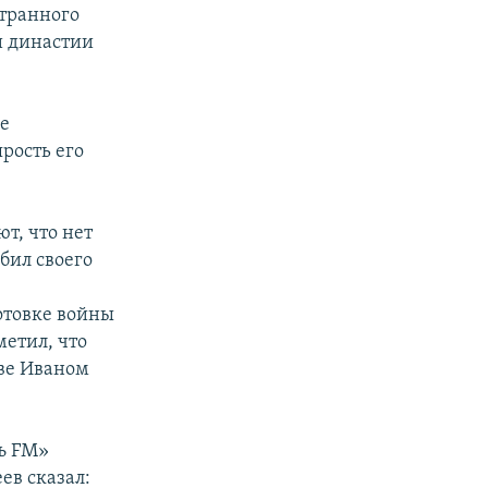
странного
и династии
ое
рость его
т, что нет
бил своего
и
отовке войны
метил, что
ве Иваном
ъ FM»
ев сказал: