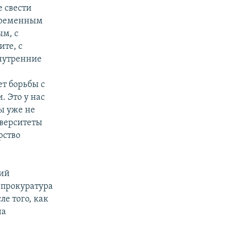
 свести
овременным
м, с
ите, с
внутренние
ет борьбы с
. Это у нас
ы уже не
иверситеты
рство
кий
 прокуратура
е того, как
на