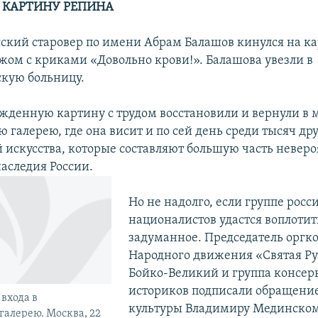
 КАРТИНУ РЕПИНА
усский старовер по имени Абрам Балашов кинулся на ка
ожом с криками «Довольно крови!». Балашова увезли в
кую больницу.
жденную картину с трудом восстановили и вернули в 
 галерею, где она висит и по сей день среди тысяч др
 искусствa, которые составляют большую часть неверо
наследия России.
Но не надолго, если группе росс
националистов удастся воплотит
задуманное. Председатель оргк
Народного движения «Святая Ру
Бойко-Великий и группа консе
историков подписали обращени
 входа в
культуры Владимиру Мединском
галерею. Москва, 22