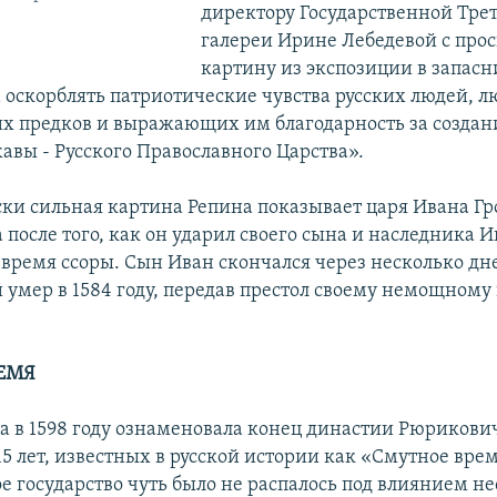
директору Государственной Тре
.
галереи Ирине Лебедевой с прос
картину из экспозиции в запас
а оскорблять патриотические чувства русских людей, 
х предков и выражающих им благодарность за создан
авы - Русского Православного Царства».
ки сильная картина Репина показывает царя Ивана Гр
после того, как он ударил своего сына и наследника 
 время ссоры. Сын Иван скончался через несколько дне
 умер в 1584 году, передав престол своему немощному
ЕМЯ
а в 1598 году ознаменовала конец династии Рюрикови
5 лет, известных в русской истории как «Смутное время
ое государство чуть было не распалось под влиянием н