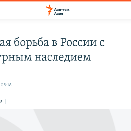
ая борьба в России с
урным наследием
К
 08:18
ся