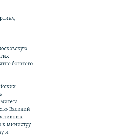
ртину,
московскую
угих
ятно богатого
ийских
ь
омитета
сь» Василий
рвативных
е к министру
у и