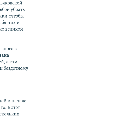
тьяковской
ьбой убрать
ники «чтобы
любящих и
ие великой
озного в
Ивана
й, а сам
 и бездетному
чей и начало
». В этот
ескольких