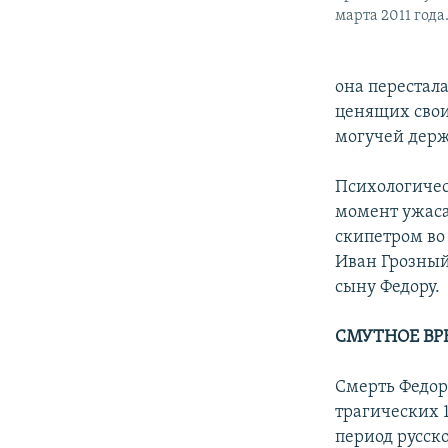
марта 2011 года
она перестал
ценящих свои
могучей держ
Психологичес
момент ужаса 
скипетром во
Иван Грозный
сыну Федору.
СМУТНОЕ ВР
Смерть Федор
трагических 1
период pусск