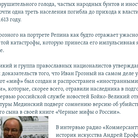
азрушительного голода, частых народных бунтов и ино
очти одна треть населения погибла до прихода к власт
613 году.
розного на портрете Репина как будто отражает ужасн
 той катастрофы, которую принесла его импульсивная я
e.
икий и группа православных националистов утверждаю
доказательств того, что Иван Грозный на самом деле у
этот «миф» был создан и распространен «иностранным
», которые, скорее всего, отравили наследника в подг
нтервью российской службе новостей Бойко-Великий от
туры Мединский подверг сомнению версию об убийст
го сына в своей книге «Черные мифы о России».
В интервью радио «Коммерсант
историк искусства Андрей Ерофе