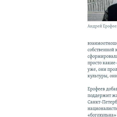
Андрей Ерофеев
взаимоотноше
собственной к
сформировала
просто какие
уже, они про
культуры, он
Ерофеев доба
поддержит жа
Санкт-Петерб
националисти
«богохульна»