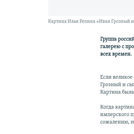
Картина Ильи Репина «Иван Грозный и с
Группа росси
галерею с пр
всех времен.
Если великое
Грозный и сын
Картина была 
Когда картина
имперского пр
сожалению, н