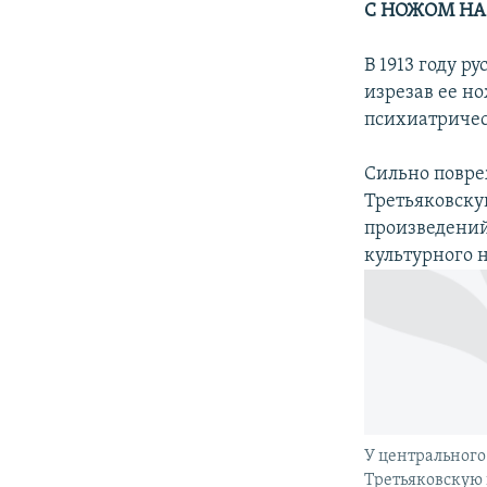
С НОЖОМ НА
В 1913 году р
изрезав ее н
психиатричес
Сильно повре
Третьяковскую
произведений
культурного 
У центрального
Третьяковскую 