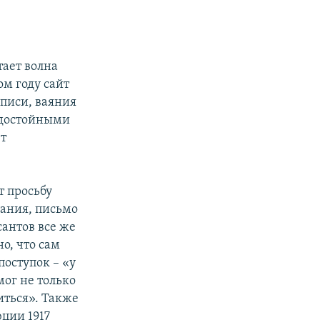
тает волна
м году сайт
описи, ваяния
 «достойными
ет
т просьбу
мания, письмо
антов все же
о, что сам
поступок – «у
мог не только
иться». Также
юции 1917