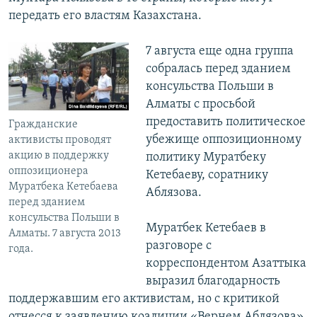
передать его властям Казахстана.
7 августа еще одна группа
собралась перед зданием
консульства Польши в
Алматы с просьбой
предоставить политическое
Гражданские
убежище оппозиционному
активисты проводят
акцию в поддержку
политику Муратбеку
оппозиционера
Кетебаеву, соратнику
Муратбека Кетебаева
Аблязова.
перед зданием
консульства Польши в
Муратбек Кетебаев в
Алматы. 7 августа 2013
разговоре с
года.
корреспондентом Азаттыка
выразил благодарность
поддержавшим его активистам, но с критикой
отнесся к заявлению коалиции «Вернем Аблязова».