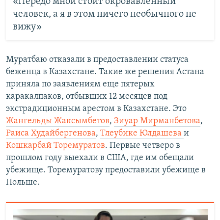
«Передо мной стоит окровавленный
человек, а я в этом ничего необычного не
вижу»
Муратбаю отказали в предоставлении статуса
беженца в Казахстане. Такие же решения Астана
приняла по заявлениям еще пятерых
каракалпаков, отбывших 12 месяцев под
экстрадиционным арестом в Казахстане. Это
Жангельды Жаксымбетов
,
Зиуар Мирманбетова
,
Раиса Худайбергенова
,
Тлеубике Юлдашева
и
Кошкарбай Торемуратов
. Первые четверо в
прошлом году выехали в США, где им обещали
убежище. Торемуратову предоставили убежище в
Польше.