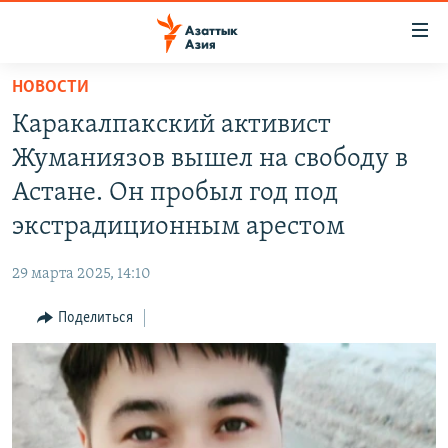
Доступность
ссылок
Вернуться
НОВОСТИ
к
ЦЕНТРАЛЬНАЯ АЗИЯ
Каракалпакский активист
основному
НОВОСТИ
КАЗАХСТАН
содержанию
Жуманиязов вышел на свободу в
ВОЙНА В УКРАИНЕ
Вернутся
КЫРГЫЗСТАН
Астане. Он пробыл год под
к
НА ДРУГИХ ЯЗЫКАХ
УЗБЕКИСТАН
экстрадиционным арестом
главной
ТАДЖИКИСТАН
ҚАЗАҚША
навигации
ПОДПИШИТЕСЬ НА НАС В СОЦСЕТЯХ
29 марта 2025, 14:10
Вернутся
КЫРГЫЗЧА
к
Поделиться
ЎЗБЕКЧА
поиску
ТОҶИКӢ
Все сайты РСЕ/РС
TÜRKMENÇE